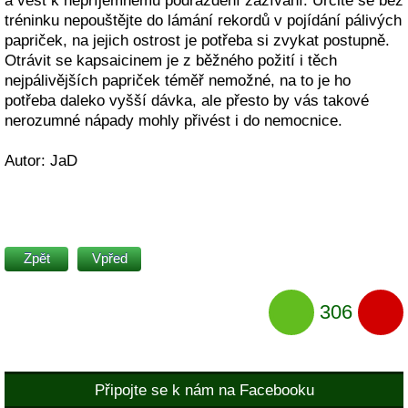
a vést k nepříjemnému podráždění zažívání. Určitě se bez
tréninku nepouštějte do lámání rekordů v pojídání pálivých
papriček, na jejich ostrost je potřeba si zvykat postupně.
Otrávit se kapsaicinem je z běžného požití i těch
nejpálivějších papriček téměř nemožné, na to je ho
potřeba daleko vyšší dávka, ale přesto by vás takové
nerozumné nápady mohly přivést i do nemocnice.
Autor: JaD
Zpět
Vpřed
306
Připojte se k nám na Facebooku