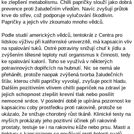
ke zlepšení metabolismu. Chilli papričky slouží jako dobrá
prevence proti žaludečním vředům. Navíc zvyšují průtok
krve do střev, což podporuje vylučování škodlivin.
Papričky a jejich vliv zkoumalo mnoho vědců.
Podle studií amerických vědců, tentokrát z Centra pro
lidskou výživu při kalifornské univerzitě, má kapsaicin vliv
na spalování tuků. Ostré potraviny snižují chuť k jídlu a
zvýšením tělesné teploty nutí organismus k činnosti, tedy
ke spalování kalorií. Toho se využívá v některých
potravinových doplňcích na hubnutí. Nic se nemá ale
přehánět, protože naopak zvýšená tvorba žaludečních
šťáv, kterou chilli papričky vyvolají, zvyšuje pocit hladu.
Dalším pozitivním vlivem chilli papriček na zdraví je
jejich schopnost zlepšit krevní tlak nebo posílit
nemocné srdce
. V poslední době je upírána pozornost ke
kapsaicinu coby prostředku proti rakovině, protože se
ukázalo, že snižuje chorobný růst tkáně. Klinické testy na
myších prokázaly jeho pozitivní účinek při rakovině
prostaty, testuje se i na rakovinu kůže nebo prsu. Masti a
tinktury s kapsaicinem se používají proti bolesti svalů,