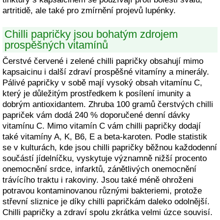
artritidě, ale také pro zmírnění projevů lupénky.
Chilli papričky jsou bohatým zdrojem
prospěšných vitamínů
Čerstvé červené i zelené chilli papričky obsahují mimo
kapsaicinu i další zdraví prospěšné vitamíny a minerály.
Pálivé papričky v sobě mají vysoký obsah vitamínu C,
který je důležitým prostředkem k posílení imunity a
dobrým antioxidantem. Zhruba 100 gramů čerstvých chilli
papriček vám dodá 240 % doporučené denní dávky
vitamínu C. Mimo vitamín C vám chilli papričky dodají
také vitamíny A, K, B6, E a beta-karoten. Podle statistik
se v kulturách, kde jsou chilli papričky běžnou každodenní
součástí jídelníčku, vyskytuje významně nižší procento
onemocnění srdce, infarktů, zánětlivých onemocnění
trávícího traktu i rakoviny. Jsou také méně ohroženi
potravou kontaminovanou různými bakteriemi, protože
střevní sliznice je díky chilli papričkám daleko odolnější.
Chilli papričky a zdraví spolu zkrátka velmi úzce souvisí.