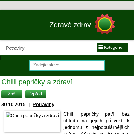
Zdravé zdraví
≡
Kategorie
Potraviny
|
Chilli papričky a zdraví
Zpět
Vpřed
30.10 2015
|
Potraviny
Chilli papričky patří, bez
ohledu na jejich pálivost, k
jednomu z nejpopulárnějších
koření. Ačkoliv se to nezdá,