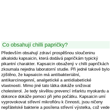
Co obsahují chilli papričky?
Především obsahují zdraví prospěšnou sloučeninu
alkaloidu kapsaicin, která dodává papričkám typický
pikantní charakter. Kapsaicin obsažený v chilli papričkách
zkoumala nejedna laboratorní studie. Při jedné takové bylo
zjištěno, že
kapsaicin má antibakteriální,
antikarcinogenní, analgetické a antidiabetické
vlastnosti
. Mimo jiné tato látka dokáže snižovat
cholesterol. Je tedy skvělou prevencí infarktu myokardu a
dokonce dokáže pomoci při jeho počátku. Kapsaicin umí
vyprovokovat střevní mikroflóru k činnosti, jsou ničeny
nepřátelské bakterie a posílena střevní výstelka, což vede