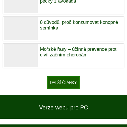
pecky z avokáda
8 důvodů, proč konzumovat konopné
semínka
Mořské řasy – účinná prevence proti
civilizačním chorobám
DALŠÍ ČLÁNKY
Verze webu pro PC