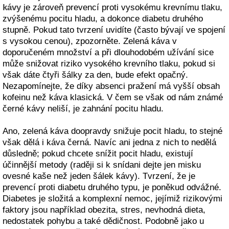
kávy
je zároveň prevencí proti vysokému krevnímu tlaku,
zvýšenému pocitu hladu, a dokonce diabetu druhého
stupně. Pokud tato tvrzení uvidíte (často bývají ve spojení
s vysokou cenou), zpozorněte. Zelená káva v
doporučeném množství a při dlouhodobém užívání sice
může snižovat riziko vysokého krevního tlaku, pokud si
však dáte čtyři šálky za den, bude efekt opačný.
Nezapomínejte, že díky absenci pražení má vyšší obsah
kofeinu než káva klasická. V čem se však od nám známé
černé kávy neliší, je zahnání pocitu hladu.
Ano, zelená káva doopravdy snižuje pocit hladu, to stejné
však dělá i káva černá. Navíc ani jedna z nich to nedělá
důsledně; pokud chcete snížit pocit hladu, existují
účinnější metody (raději si k snídani dejte jen misku
ovesné kaše než jeden šálek kávy). Tvrzení, že je
prevencí proti diabetu druhého typu, je poněkud odvážné.
Diabetes je složitá a komplexní nemoc, jejímiž rizikovými
faktory jsou například obezita, stres, nevhodná dieta,
nedostatek pohybu a také dědičnost. Podobně jako u