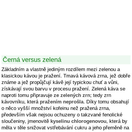
Černá versus zelená
Základním a vlastně jediným rozdílem mezi zelenou a
klasickou kávou je pražení. Tmavá kávová zrna, jež dobře
známe a jež propůjčují kávě její typickou chuť a vůni,
získávají svou barvu v procesu pražení. Zelená káva se
naproti tomu připravuje
ze zelených zrn
; tedy zrn
kávovníku, která
pražením neprošla
. Díky tomu obsahují
o něco vyšší množství kofeinu než pražená zrna,
především však nejsou ochuzeny o takzvané fenolické
sloučeniny, jmenovitě
kyselinu chlorogenovou
, která by
měla v těle snižovat vstřebávání cukru a jeho přeměně na