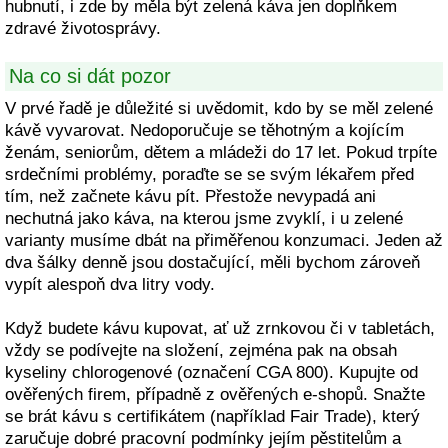
hubnutí, i zde by měla být zelená káva jen doplňkem
zdravé životosprávy.
Na co si dát pozor
V prvé řadě je důležité si uvědomit, kdo by se měl zelené
kávě vyvarovat. Nedoporučuje se těhotným a kojícím
ženám, seniorům, dětem a mládeži do 17 let. Pokud trpíte
srdečními problémy, poraďte se se svým lékařem před
tím, než začnete kávu pít. Přestože nevypadá ani
nechutná jako káva, na kterou jsme zvyklí, i u zelené
varianty musíme dbát na přiměřenou konzumaci. Jeden až
dva šálky denně jsou dostačující, měli bychom zároveň
vypít alespoň dva litry vody.
Když budete kávu kupovat, ať už zrnkovou či v tabletách,
vždy se podívejte na složení, zejména pak na obsah
kyseliny chlorogenové (označení CGA 800). Kupujte od
ověřených firem, případně z ověřených e-shopů. Snažte
se brát kávu s certifikátem (například Fair Trade), který
zaručuje dobré pracovní podmínky jejím pěstitelům a