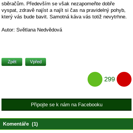
sběračům. Především se však nezapomeňte dobře
vyspat, zdravě najíst a najít si čas na pravidelný pohyb,
který vás bude bavit. Samotná káva vás totiž nevytrhne.
Autor: Světlana Nedvědová
Zpět
Vpřed
299
Připojte se k nám na Facebooku
Komentáře (1)