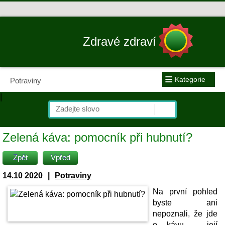
Zdravé zdraví
≡
Kategorie
Potraviny
|
Zelená káva: pomocník při hubnutí?
Zpět
Vpřed
14.10 2020
|
Potraviny
Na první pohled
byste ani
nepoznali, že jde
o kávu – její