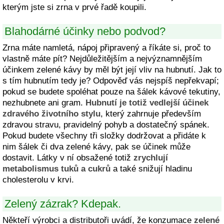
kterým jste si zrna v prvé řadě koupili.
Blahodárné účinky nebo podvod?
Zrna máte namletá, nápoj připravený a říkáte si, proč to
vlastně máte pít? Nejdůležitějším a nejvýznamnějším
účinkem zelené kávy by měl být její vliv na hubnutí. Jak to
s tím hubnutím tedy je? Odpověď vás nejspíš nepřekvapí;
pokud se budete spoléhat pouze na šálek kávové tekutiny,
nezhubnete ani gram.
Hubnutí je totiž vedlejší účinek
zdravého životního stylu
, který zahrnuje především
zdravou stravu, pravidelný pohyb a dostatečný spánek.
Pokud budete všechny tři složky dodržovat a přidáte k
nim šálek či dva zelené kávy, pak se účinek může
dostavit. Látky v ní obsažené totiž
zrychlují
metabolismus tuků a cukrů
a také snižují hladinu
cholesterolu v krvi.
Zelený zázrak? Kdepak.
Někteří výrobci a distributoři uvádí, že konzumace
zelené