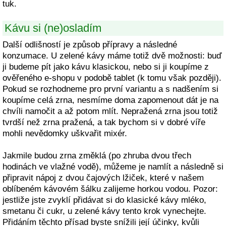
tuk.
Kávu si (ne)osladím
Další odlišností je způsob přípravy a následné
konzumace. U zelené kávy máme totiž dvě možnosti: buď
ji budeme pít jako kávu klasickou, nebo si ji koupíme z
ověřeného e-shopu v podobě tablet (k tomu však později).
Pokud se rozhodneme pro první variantu a s nadšením si
koupíme celá zrna, nesmíme doma zapomenout dát je na
chvíli namočit a až potom mlít. Nepražená zrna jsou totiž
tvrdší než zrna pražená, a tak bychom si v dobré víře
mohli nevědomky uškvařit mixér.
Jakmile budou zrna změklá (po zhruba dvou třech
hodinách ve vlažné vodě), můžeme je namlít a následně si
připravit nápoj z dvou čajových lžiček, které v našem
oblíbeném kávovém šálku zalijeme horkou vodou. Pozor:
jestliže jste zvyklí přidávat si do klasické kávy mléko,
smetanu či cukr, u zelené kávy tento krok vynechejte.
Přidáním těchto přísad byste snížili její účinky, kvůli