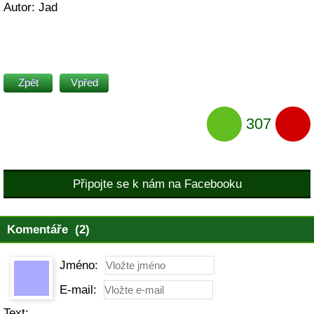
Autor: Jad
Zpět
Vpřed
307
Připojte se k nám na Facebooku
Komentáře (2)
Jméno:
E-mail:
Text: