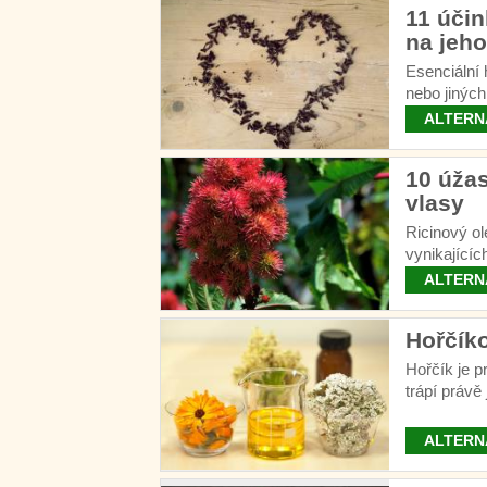
11 účin
na jeh
Esenciální 
nebo jiných
ALTERN
10 úžas
vlasy
Ricinový ol
vynikajícíc
domácí pros
ALTERN
Hořčíko
Hořčík je p
trápí právě
sodík.
ALTERN