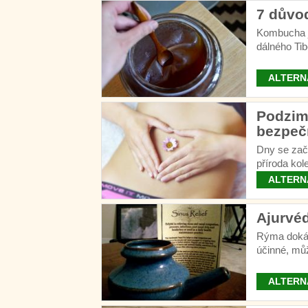
7 důvo
Kombucha je
dálného Tib
kde se nec
ALTERN
Podzim
bezpeč
Dny se začí
příroda ko
ALTERN
Ajurvéd
Rýma dokáž
účinné, můž
ALTERN