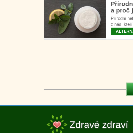
Přírodn
a proč 
Přírodní ne
z nás, kteř
kosmetice.
ALTERN
Zdravé zdraví