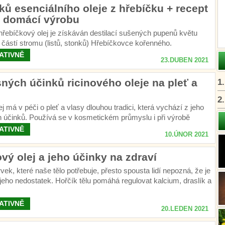
ků esenciálního oleje z hřebíčku + recept
o domácí výrobu
hřebíčkový olej je získáván destilací sušených pupenů květu
 částí stromu (listů, stonků) Hřebíčkovce kořenného.
ATIVNĚ
23.DUBEN 2021
ných účinků ricinového oleje na pleť a
1
2
ej má v péči o pleť a vlasy dlouhou tradici, která vychází z jeho
h účinků. Používá se v kosmetickém průmyslu i při výrobě
tředků pro krásu a zdraví.
ATIVNĚ
10.ÚNOR 2021
vý olej a jeho účinky na zdraví
rvek, které naše tělo potřebuje, přesto spousta lidí nepozná, že je
 jeho nedostatek. Hořčík tělu pomáhá regulovat kalcium, draslík a
ATIVNĚ
20.LEDEN 2021