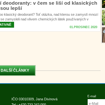
í deodoranty: v čem se liší od klasických
jsou lepší
bo klasický deodorant? Toť otázka, nad kterou se zamyslí mnozí
í se zamysleli nad vlivem chemických látek používaných v
ATIVNĚ
01.PROSINEC 2020
DALŠÍ ČLÁNKY
E-mail
IČO 03010309, Jana Divinová
Tel.:
+420 733 242 000