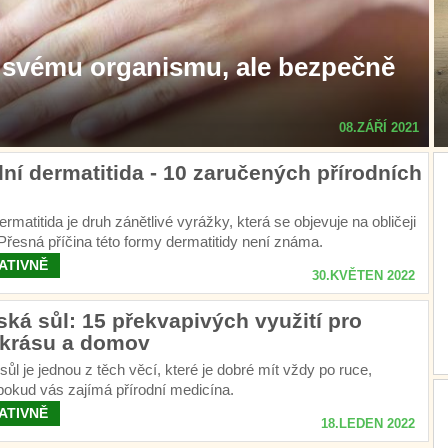
e svému organismu, ale bezpečně
08.ZÁŘÍ 2021
lní dermatitida - 10 zaručených přírodních
ermatitida je druh zánětlivé vyrážky, která se objevuje na obličeji
Přesná příčina této formy dermatitidy není známa.
ATIVNĚ
30.KVĚTEN 2022
á sůl: 15 překvapivých využití pro
 krásu a domov
l je jednou z těch věcí, které je dobré mít vždy po ruce,
pokud vás zajímá přírodní medicína.
ATIVNĚ
18.LEDEN 2022