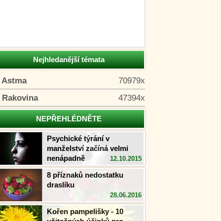
Nejhledanější témata
. Astma
70979x
. Rakovina
47394x
NEPŘEHLÉDNĚTE
Psychické týrání v
manželství začíná velmi
nenápadně
12.10.2015
8 příznaků nedostatku
draslíku
28.06.2016
Kořen pampelišky - 10