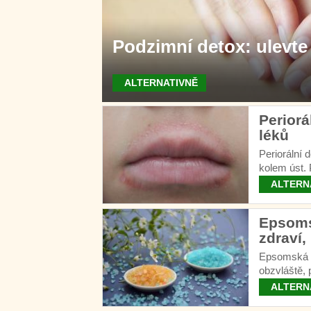
Podzimní detox: ulevt
ALTERNATIVNĚ
Periorá
léků
Periorální d
kolem úst. 
ALTERN
Epsomsk
zdraví,
Epsomská sů
obzvláště, 
ALTERN