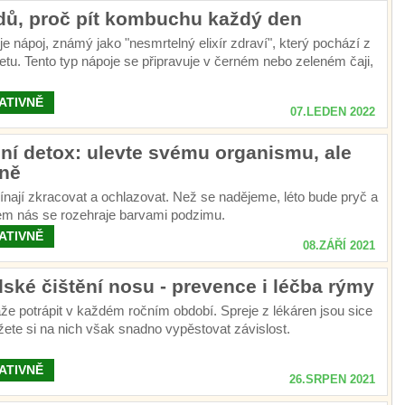
dů, proč pít kombuchu každý den
 nápoj, známý jako "nesmrtelný elixír zdraví", který pochází z
etu. Tento typ nápoje se připravuje v černém nebo zeleném čaji,
hává několik dní fermentovat kumbuchová kultura.
ATIVNĚ
07.LEDEN 2022
ní detox: ulevte svému organismu, ale
ně
nají zkracovat a ochlazovat. Než se nadějeme, léto bude pryč a
lem nás se rozehraje barvami podzimu.
ATIVNĚ
08.ZÁŘÍ 2021
ské čištění nosu - prevence i léčba rýmy
e potrápit v každém ročním období. Spreje z lékáren jsou sice
ete si na nich však snadno vypěstovat závislost.
ATIVNĚ
26.SRPEN 2021