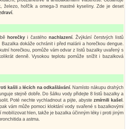
, železo, hořčík a omega-3 mastné kyseliny. Zde je deset
zdraví
.
éčbě
horečky
i častého
nachlazení
. Žvýkání čerstvých listů
. Bazalka dokáže ochránit i před malárii a horečkou dengue.
 akutní horečkou, pomůže vám odvar z listů bazalky uvařený s
likrát denně. Vysokou teplotu pomůže snížit i bazalková
oti kašli
a
lécích na odkašlávání
. Namísto nákupu drahých
nguje stejně dobře. Do šálku vody přidejte 8 listů bazalky a
solit. Poté nechte vychladnout a pijte, abyste
zmírnili kašel
.
 pak vám může pomoci kloktání vody svařené s bazalkovými
 mobilizovat hlen, takže je bazalka účinným léky i proti jiným
bronchitida a astma.