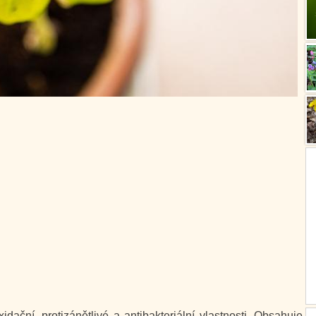
idační, protizánětlivé a antibakteriální vlastnosti. Obsahuje