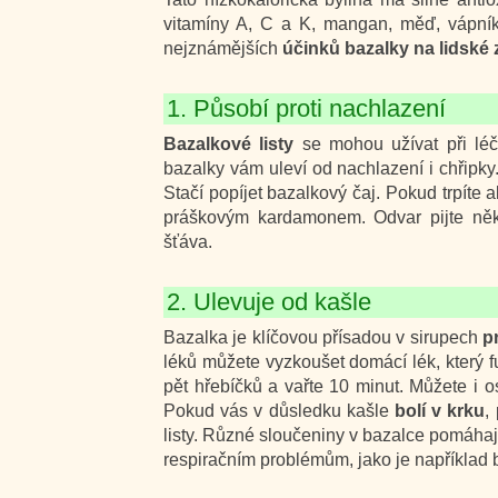
vitamíny A, C a K, mangan, měď, vápník
nejznámějších
účinků bazalky na lidské 
1. Působí proti nachlazení
Bazalkové listy
se mohou užívat při l
bazalky vám uleví od nachlazení i chřipky
Stačí popíjet bazalkový čaj. Pokud trpíte
práškovým kardamonem. Odvar pijte něko
šťáva.
2. Ulevuje od kašle
Bazalka je klíčovou přísadou v sirupech
pr
léků můžete vyzkoušet domácí lék, který fu
pět hřebíčků a vařte 10 minut. Můžete i o
Pokud vás v důsledku kašle
bolí v krku
,
listy. Různé sloučeniny v bazalce pomáhají
respiračním problémům, jako je například 