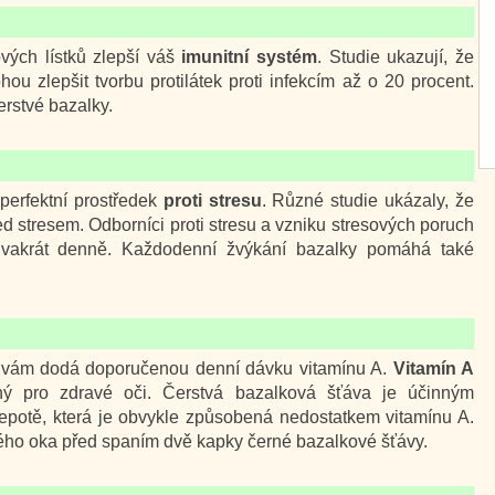
vých lístků zlepší váš
imunitní systém
. Studie ukazují, že
u zlepšit tvorbu protilátek proti infekcím až o 20 procent.
rstvé bazalky.
perfektní prostředek
proti stresu
. Různé studie ukázaly, že
řed stresem. Odborníci proti stresu a vzniku stresových poruch
, dvakrát denně. Každodenní žvýkání bazalky pomáhá také
y vám dodá doporučenou denní dávku vitamínu A.
Vitamín A
tný pro zdravé oči. Čerstvá bazalková šťáva je účinným
lepotě, která je obvykle způsobená nedostatkem vitamínu A.
eného oka před spaním dvě kapky černé bazalkové šťávy.