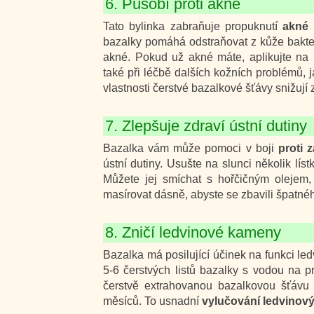
6. Působí proti akné
Tato bylinka zabraňuje propuknutí
akné
a
bazalky pomáhá odstraňovat z kůže bakterie
akné. Pokud už akné máte, aplikujte na
také při léčbě dalších kožních problémů, 
vlastnosti čerstvé bazalkové šťávy snižují 
7. Zlepšuje zdraví ústní dutiny
Bazalka vám může pomoci v boji
proti 
ústní dutiny. Usušte na slunci několik lís
Můžete jej smíchat s hořčičným olejem,
masírovat dásně, abyste se zbavili špatné
8. Zničí ledvinové kameny
Bazalka má posilující účinek na funkci led
5-6 čerstvých listů bazalky s vodou na
čerstvě extrahovanou bazalkovou šťávu
měsíců. To usnadní
vylučování ledvino