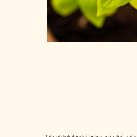
Tato nízkokalorická bylina má silné antiox