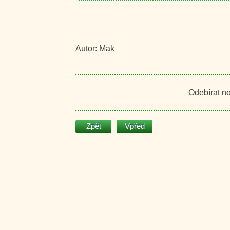
Autor: Mak
Odebírat n
Zpět
Vpřed