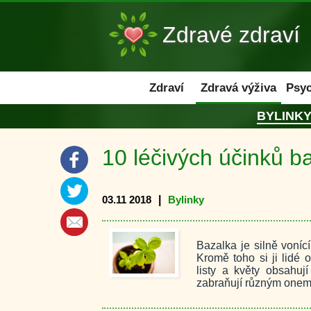
Zdravé zdraví
Zdraví
Zdraví
Zdravá výživa
Psyc
BYLINK
10 léčivých účinků b
03.11 2018
|
Bylinky
Bazalka je silně vonící
Kromě toho si ji lidé o
listy a květy obsahu
zabraňují různým onem