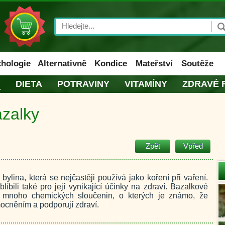
Search
hologie
Alternativně
Kondice
Mateřství
Soutěže
Y
DIETA
POTRAVINY
VITAMÍNY
ZDRAVÉ 
azalky
Zpět
Vpřed
 bylina, která se nejčastěji používá jako koření při vaření.
blíbili také pro její vynikající účinky na zdraví. Bazalkové
jí mnoho chemických sloučenin, o kterých je známo, že
ocněním a podporují zdraví.