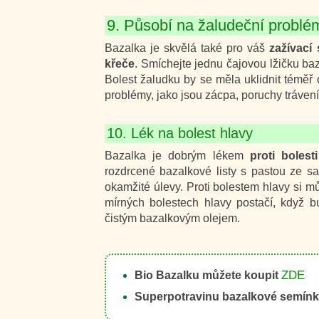
9. Působí na žaludeční problé
Bazalka je skvělá také pro váš
zažívací
křeče
. Smíchejte jednu čajovou lžičku ba
Bolest žaludku by se měla uklidnit téměř
problémy, jako jsou zácpa, poruchy tráven
10. Lék na bolest hlavy
Bazalka je dobrým lékem
proti bolest
rozdrcené bazalkové listy s pastou ze s
okamžité úlevy. Proti bolestem hlavy si m
mírných bolestech hlavy postačí, když b
čistým bazalkovým olejem.
ZDE
Bio Bazalku můžete koupit
Superpotravinu bazalkové semínk