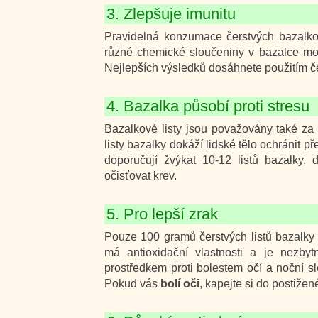
3. Zlepšuje imunitu
Pravidelná konzumace čerstvých bazalko
různé chemické sloučeniny v bazalce moho
Nejlepších výsledků dosáhnete použitím če
4. Bazalka působí proti stresu
Bazalkové listy jsou považovány také za 
listy bazalky dokáží lidské tělo ochránit p
doporučují žvýkat 10-12 listů bazalky
očisťovat krev.
5. Pro lepší zrak
Pouze 100 gramů čerstvých listů bazalk
má antioxidační vlastnosti a je nezby
prostředkem proti bolestem očí a noční s
Pokud vás
bolí oči
, kapejte si do postiž