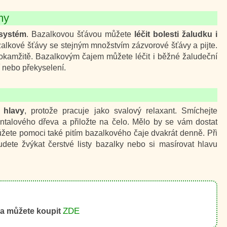
my
 systém
. Bazalkovou šťávou můžete
léčit bolesti žaludku i
zalkové šťávy se stejným množstvím zázvorové šťávy a pijte.
 okamžitě. Bazalkovým čajem můžete léčit i běžné žaludeční
í nebo překyselení.
i hlavy
, protože pracuje jako svalový relaxant. Smíchejte
antalového dřeva a přiložte na čelo. Mělo by se vám dostat
ůžete pomoci také pitím bazalkového čaje dvakrát denně. Při
udete žvýkat čerstvé listy bazalky nebo si masírovat hlavu
ZDE
a můžete koupit