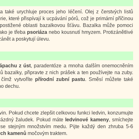
 také urychluje proces jeho léčení. Olej z čerstvých listů
, které přispívají k ucpávání pórů, což je primární příčinou
 postižené oblasti bazalkovou šťávu. Bazalka může pomoci
jako je třeba
psoriáza
nebo kousnutí hmyzem. Protizánětlivé
zánět a poskytují úlevu.
zápachu z úst
, paradentóze a mnoha dalším onemocněním
tků bazalky, připravte z nich prášek a ten používejte na zuby.
 čímž vytvoříte
přírodní zubní pastu
. Směsí můžete také
ho dechu.
vin. Pokud chcete zlepšit celkovou funkci ledvin, konzumujte
 prázdný žaludek. Pokud máte
ledvinové kameny
, smíchejte
 se stejným množstvím medu. Pijte každý den zhruba 5-6
vých kamenů
močovým traktem.