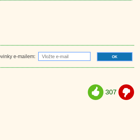
ovinky e-mailem:
OK
307