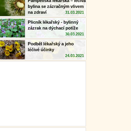
Pampeliška lékařská – léčivá
bylina se zázračným vlivem
na zdraví
31.03.2021
Plicník lékařský - bylinný
zázrak na dýchací potíže
30.03.2021
Podběl lékařský a jeho
léčivé účinky
24.03.2021