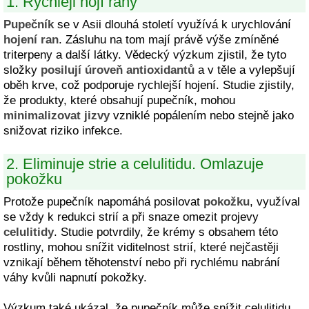
1. Rychleji hojí rány
Pupečník
se v Asii dlouhá století využívá k urychlování
hojení ran
. Zásluhu na tom mají právě výše zmíněné
triterpeny a další látky. Vědecký výzkum zjistil, že tyto
složky
posilují úroveň antioxidantů
a v těle a vylepšují
oběh krve, což podporuje rychlejší hojení. Studie zjistily,
že produkty, které obsahují pupečník, mohou
minimalizovat jizvy
vzniklé popálením nebo stejně jako
snižovat riziko infekce.
2. Eliminuje strie a celulitidu. Omlazuje
pokožku
Protože pupečník napomáhá posilovat
pokožku
, využíval
se vždy k redukci strií a při snaze omezit projevy
celulitidy
. Studie potvrdily, že krémy s obsahem této
rostliny, mohou snížit viditelnost strií, které nejčastěji
vznikají během těhotenství nebo při rychlému nabrání
váhy kvůli napnutí pokožky.
Výzkum také ukázal, že pupečník může snížit celulitidu,