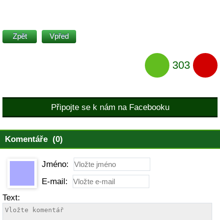
Zpět
Vpřed
303
Připojte se k nám na Facebooku
Komentáře (0)
Jméno:
E-mail:
Text: