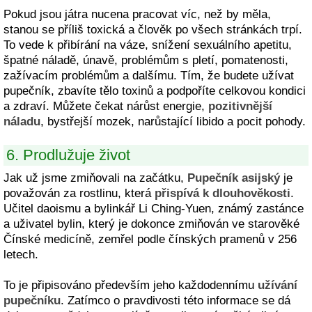
Pokud jsou játra nucena pracovat víc, než by měla,
stanou se příliš toxická a člověk po všech stránkách trpí.
To vede k přibírání na váze, snížení sexuálního apetitu,
špatné náladě, únavě, problémům s pletí, pomatenosti,
zažívacím problémům a dalšímu. Tím, že budete užívat
pupečník, zbavíte tělo toxinů a podpoříte celkovou kondici
a zdraví. Můžete čekat nárůst energie,
pozitivnější
náladu
, bystřejší mozek, narůstající libido a pocit pohody.
6. Prodlužuje život
Jak už jsme zmiňovali na začátku,
Pupečník asijský
je
považován za rostlinu, která
přispívá k dlouhověkosti
.
Učitel daoismu a bylinkář Li Ching-Yuen, známý zastánce
a uživatel bylin, který je dokonce zmiňován ve starověké
Čínské medicíně, zemřel podle čínských pramenů v 256
letech.
To je připisováno především jeho každodennímu
užívání
pupečníku
. Zatímco o pravdivosti této informace se dá