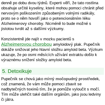
denně po dobu dvou týdnů. Experti věří, že tato rostlina
obsahuje určité kyseliny, které mohou pomoci chránit před
nervovým poškozením způsobeným volnými radikály,
proto se o něm hovoří jako o
potencionálním léku
Alzheimerovy choroby
. Nicméně to bude možné s
jistotou tvrdit až s dalšími výzkumy.
Konzistentně jde najít v mozku pacientů s
Alzheimerovou chorobou
amyloidový plak. Pupečník
dokáže snižovat jeho hlavní složku amyloid beta. Výzkum
ukazuje, že po osmi měsících užívání extraktu došlo k
výraznému snížení složky amyloid beta.
5. Detoxikuje
Pupečník se chová jako mírný
močopudný prostředek
,
což znamená, že vám může pomoci zbavit se
nadbytečných
toxinů
tím, že je pomůže vyloučit s močí.
Tím může ulehčit také dalším orgánům, jako jsou ledviny
či játra.