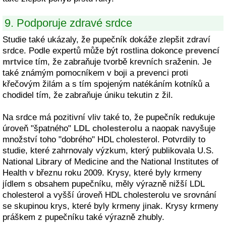
9. Podporuje zdravé srdce
Studie také ukázaly, že pupečník dokáže zlepšit zdraví
srdce. Podle expertů může být rostlina dokonce
prevencí
mrtvice
tím, že zabraňuje tvorbě krevních sraženin. Je
také známým pomocníkem v boji a prevenci proti
křečovým žilám a s tím spojeným natékáním kotníků a
chodidel tím, že zabraňuje úniku tekutin z žil.
Na srdce má pozitivní vliv také to, že pupečník redukuje
úroveň "špatného"
LDL cholesterolu
a naopak navyšuje
množství toho "dobrého" HDL cholesterol. Potvrdily to
studie, které zahrnovaly výzkum, který publikovala U.S.
National Library of Medicine and the National Institutes of
Health v březnu roku 2009. Krysy, které byly krmeny
jídlem s obsahem pupečníku, měly výrazně nižší LDL
cholesterol a vyšší úroveň HDL cholesterolu ve srovnání
se skupinou krys, které byly krmeny jinak. Krysy krmeny
práškem z pupečníku také výrazně zhubly.