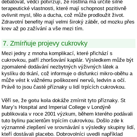
debatovat, vědci potvrzují, že rostlina má určité silné
terapeutické vlastnosti, které mají schopnost pozitivně
ovlivnit mysl, tělo a ducha, což může prodloužit život.
Zdravotní benefity mají velmi široký záběr, od mozku přes
krev až po zažívání a vše mezi tím.
7. Zmírňuje projevy cukrovky
Mezi jedny z mnoha komplikací, které přichází s
cukrovkou, patří zhoršování kapilár. Výsledkem může být
zpomalené dodávání nezbytných výživných látek a
kyslíku do tkání, což informuje o disfunkci mikro-oběhu a
může vést k vážnému
poškození nervů, ledvin a očí
.
Právě to jsou časté příznaky u lidí trpících cukrovkou.
Věří se, že
gotu kola
dokáže zmírnit tyto příznaky. St
Mary’s Hospital and Imperial College v Londýně
publikovala v roce 2001 výzkum, během kterého podávali
tuto bylinu pacientům trpícím cukrovkou. Došlo zde k
významné zlepšení ve srovnávání s výsledky skupiny lidí,
kteří dostávali placebo. Dobrovolníci uvedli například