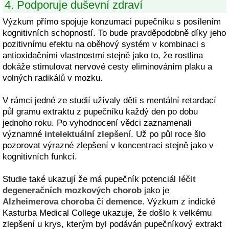
4. Podporuje duševní zdraví
Výzkum přímo spojuje konzumaci pupečníku s posílením
kognitivních schopností. To bude pravděpodobně díky jeho
pozitivnímu efektu na oběhový systém v kombinaci s
antioxidačními vlastnostmi stejně jako to, že rostlina
dokáže stimulovat nervové cesty eliminováním plaku a
volných radikálů v mozku.
V rámci jedné ze studií užívaly děti s mentální retardací
půl gramu extraktu z pupečníku každý den po dobu
jednoho roku. Po vyhodnocení vědci zaznamenali
významné
intelektuální zlepšení
. Už po půl roce šlo
pozorovat výrazné zlepšení v koncentraci stejně jako v
kognitivních funkcí.
Studie také ukazují že má pupečník potenciál
léčit
degeneračních mozkových chorob
jako je
Alzheimerova choroba
či
demence
. Výzkum z indické
Kasturba Medical College ukazuje, že došlo k velkému
zlepšení u krys, kterým byl podáván pupečníkový extrakt