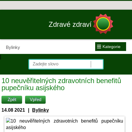
Zdravé zdraví
≡
Kategorie
Bylinky
|
10 neuvěřitelných zdravotních benefitů
pupečníku asijského
Zpět
Vpřed
14.08 2021
|
Bylinky