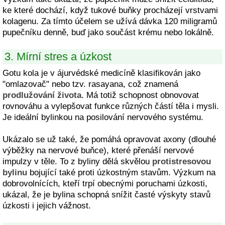
ke které dochází, když tukové buňky procházejí vrstvami
kolagenu. Za tímto účelem se užívá dávka 120 miligramů
pupečníku denně, buď jako součást krému nebo lokálně.
3. Mírní stres a úzkost
Gotu kola je v ájurvédské medicíně klasifikován jako
"omlazovač" nebo tzv. rasayana, což znamená
prodlužování života
. Má totiž schopnost obnovovat
rovnováhu a vylepšovat funkce různých částí těla i mysli.
Je ideální bylinkou na posilování nervového systému.
Ukázalo se už také, že pomáhá opravovat axony (dlouhé
výběžky na nervové buňce), které přenáší nervové
impulzy v těle. To z byliny dělá skvělou
protistresovou
bylinu
bojující také proti úzkostným stavům. Výzkum na
dobrovolnících, kteří trpí obecnými poruchami úzkosti,
ukázal, že je bylina schopná snížit časté výskyty stavů
úzkosti i jejich vážnost.