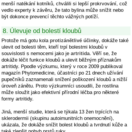
menší natékání kotníků, chválili si lepší prokrvování, což
vedlo experty k závěru, že tato bylina může snížit nebo
být dokonce prevencí těchto vážných potíží.
8. Úlevuje od bolestí kloubů
Protože má gotu kola
protizánětlivé účinky
, dokáže také
ulevit od bolesti těm, kteří trpí bolestmi kloubů v
souvislosti s nemocemi jako je
artritida
. Věří se, že
dokáže léčit funkce kloubů a ulevit běžným příznakům
artritidy. Ppodle výzkumu, který v roce 2009 publikoval
magazín Phytomedicine, účastníci po 21 dnech užívání
pupečníků zaznamenali snížení poškození kloubů a nižší
úroveň zánětu. Proto výzkumníci usoudili, že rostlina
může sloužit jako efektivní přírodní léčba pro některé
formy artritidy.
Jiná, menší studie, která se týkala 13 žen trpících na
sklerodermii (skupinu autoimunitních onemocnění),
ukázala, že dokáže snížit bolest kloubů a tvrdnutí kůže a
také zlepšit pohyb prstů ruky.