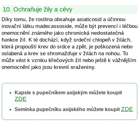
10. Ochraňuje žily a cévy
Díky tomu, že rostlina obsahuje asiaticosid a účinnou
inovační látku madecassoside, může být prevencí i léčbou
onemocnění známého jako
chronická nedostatečná
funkce žil
. K té dochází, když srdeční chlopeň v žilách,
která propouští krev do srdce a zpět, je poškozená nebo
oslabená a krev se shromažďuje v žilách na nohou. To
může vést k vzniku
křečových žil
nebo ještě k vážnějším
onemocnění jako jsou
krevní sraženiny
.
Kapsle s pupečníkem asijským můžete koupit
ZDE
ZDE
Semínka pupečníku asijského můžete koupit