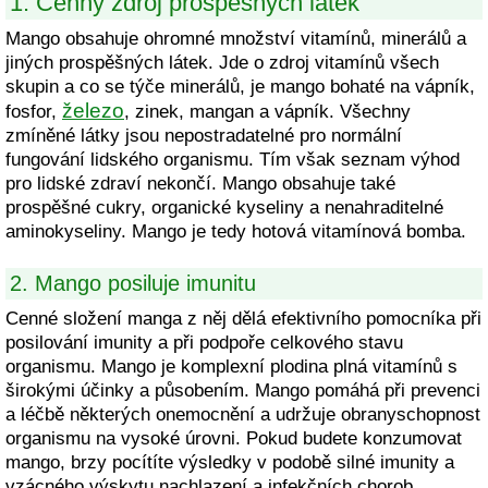
1. Cenný zdroj prospěšných látek
Mango obsahuje ohromné množství vitamínů, minerálů a
jiných prospěšných látek. Jde o zdroj vitamínů všech
skupin a co se týče minerálů, je mango bohaté na vápník,
železo
fosfor,
, zinek, mangan a vápník. Všechny
zmíněné látky jsou nepostradatelné pro normální
fungování lidského organismu. Tím však seznam výhod
pro lidské zdraví nekončí. Mango obsahuje také
prospěšné cukry, organické kyseliny a nenahraditelné
aminokyseliny. Mango je tedy hotová vitamínová bomba.
2. Mango posiluje imunitu
Cenné složení manga z něj dělá efektivního pomocníka při
posilování imunity a při podpoře celkového stavu
organismu. Mango je komplexní plodina plná vitamínů s
širokými účinky a působením. Mango pomáhá při prevenci
a léčbě některých onemocnění a udržuje obranyschopnost
organismu na vysoké úrovni. Pokud budete konzumovat
mango, brzy pocítíte výsledky v podobě silné imunity a
vzácného výskytu nachlazení a infekčních chorob.