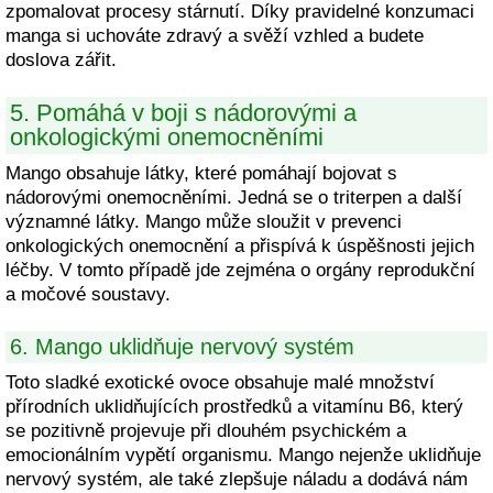
zpomalovat procesy stárnutí. Díky pravidelné konzumaci
manga si uchováte zdravý a svěží vzhled a budete
doslova zářit.
5. Pomáhá v boji s nádorovými a
onkologickými onemocněními
Mango obsahuje látky, které pomáhají bojovat s
nádorovými onemocněními. Jedná se o triterpen a další
významné látky. Mango může sloužit v prevenci
onkologických onemocnění a přispívá k úspěšnosti jejich
léčby. V tomto případě jde zejména o orgány reprodukční
a močové soustavy.
6. Mango uklidňuje nervový systém
Toto sladké exotické ovoce obsahuje malé množství
přírodních uklidňujících prostředků a vitamínu B6, který
se pozitivně projevuje při dlouhém psychickém a
emocionálním vypětí organismu. Mango nejenže uklidňuje
nervový systém, ale také zlepšuje náladu a dodává nám