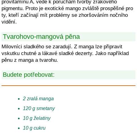
provitamínu A, vede k poruchám tvorby zrakového
pigmentu. Proto je exotické mango zvláště prospěšné pro
ty, kteří začínají mít problémy se zhoršováním nočního
vidění.
Tvarohovo-mangová pěna
Milovníci sladkého se zaradují. Z manga lze připravit
vskutku chutné a lákavé sladké dezerty. Jako například
pěnu z manga a tvarohu.
Budete potřebovat:
2 zralá manga
120 g smetany
10 g želatiny
10 g cukru