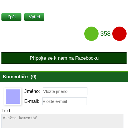
Zpět
Vpřed
358
Připojte se k nám na Facebooku
Komentáře (0)
Jméno:
E-mail:
Text: