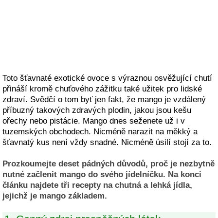
Toto šťavnaté exotické ovoce s výraznou osvěžující chutí
přináší kromě chuťového zážitku také užitek pro lidské
zdraví. Svědčí o tom byť jen fakt, že mango je vzdálený
příbuzný takových zdravých plodin, jakou jsou kešu
ořechy nebo pistácie. Mango dnes seženete už i v
tuzemských obchodech. Nicméně narazit na měkký a
šťavnatý kus není vždy snadné. Nicméně úsilí stojí za to.
Prozkoumejte deset pádných důvodů, proč je nezbytně
nutné začlenit mango do svého jídelníčku. Na konci
článku najdete tři recepty na chutná a lehká jídla,
jejichž je mango základem.