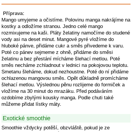
Příprava:
Mango umyjeme a očistíme. Polovinu manga nakrájíme na
kostky a odložíme stranou. Jedno celé mango
rozmixujeme na kaši. Pláty želatiny namočíme do studené
vody asi na deset minut. Mangové pyré vložíme do
hluboké pánve, přidáme cukr a směs přivedeme k varu.
Poté co pánev sejmeme z ohně, přidáme do směsi
želatinu a bez přestání mícháme šlehací metlou. Poté
směs necháme zchladnout v lednici na pokojovou teplotu.
Smetanu šleháme, dokud nezhoustne. Poté do ní přidáme
ochlazenou mangovou směs. Opět důkladně promícháme
šlehací metlou. Výslednou pěnu rozlijeme do formiček a
vložíme na 30 minut do mrazáku. Před podáváním
ozdobíme zbylými kousky manga. Podle chuti také
můžeme přidat lístky máty.
Exotické smoothie
Smoothie vždycky potěší, obzvláště, pokud je ze