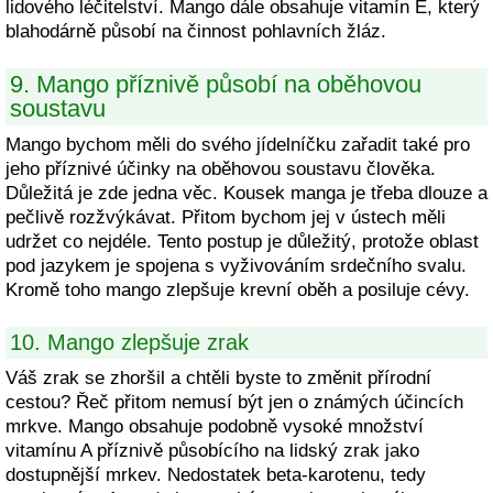
lidového léčitelství. Mango dále obsahuje vitamín E, který
blahodárně působí na činnost pohlavních žláz.
9. Mango příznivě působí na oběhovou
soustavu
Mango bychom měli do svého jídelníčku zařadit také pro
jeho příznivé účinky na oběhovou soustavu člověka.
Důležitá je zde jedna věc. Kousek manga je třeba dlouze a
pečlivě rozžvýkávat. Přitom bychom jej v ústech měli
udržet co nejdéle. Tento postup je důležitý, protože oblast
pod jazykem je spojena s vyživováním srdečního svalu.
Kromě toho mango zlepšuje krevní oběh a posiluje cévy.
10. Mango zlepšuje zrak
Váš zrak se zhoršil a chtěli byste to změnit přírodní
cestou? Řeč přitom nemusí být jen o známých účincích
mrkve. Mango obsahuje podobně vysoké množství
vitamínu A příznivě působícího na lidský zrak jako
dostupnější mrkev. Nedostatek beta-karotenu, tedy