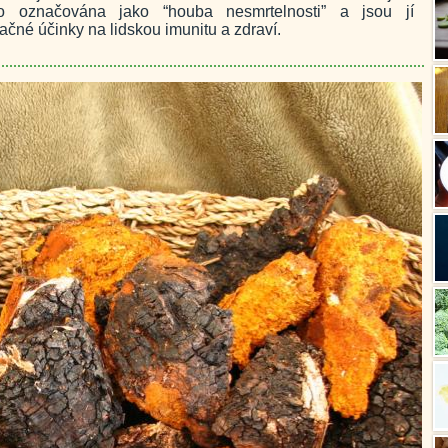
 označována jako “houba nesmrtelnosti” a jsou jí
ačné účinky na lidskou imunitu a zdraví.