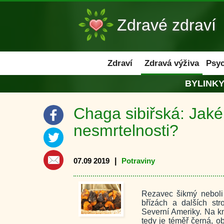
Zdravé zdraví
Zdraví
Zdraví
Zdravá výživa
Psyc
BYLINK
Chaga sibiřská: Jaké
nesmrtelnosti?
07.09 2019
|
Potraviny
Rezavec šikmý neboli 
břízách a dalších st
Severní Ameriky. Na k
tedy je téměř černá, o