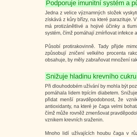
Podporuje imunitní systém a pů
Jedna z velice významných složek vyskytu
získává z kůry břízy, na které parazituje
má protizánětlivé a hojivé účinky a tlumí
systém, čímž pomáhají zmírňovat infekce a
Působí protirakovinně. Tady přijde mimo
způsobují zničení velkého procenta rak
obsahuje, by měly zabraňovat množení rak
Snižuje hladinu krevního cukru
Při dlouhodobém užívání by mohla být po
pomáhala lidem trpícím diabetem. Snižuje
přidat menší pravděpodobnost, že vzn
antioxidanty, na které je čaga velmi bohatá
čímž může rovněž zmenšovat pravděpodobn
vznikem krevních sraženin.
Mnoho lidí užívajících houbu čaga v rů