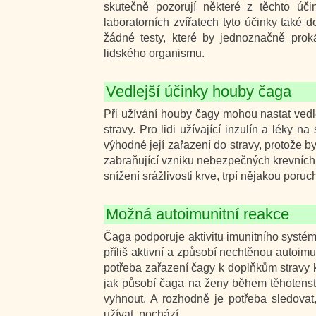
skutečně pozorují některé z těchto ú
laboratorních zvířatech tyto účinky také
žádné testy, které by jednoznačně prok
lidského organismu.
Vedlejší účinky houby čaga
Při užívání houby čagy mohou nastat vedle
stravy. Pro lidi užívající inzulín a léky 
výhodné její zařazení do stravy, protože by
zabraňující vzniku nebezpečných krevních s
snížení srážlivosti krve, trpí nějakou poruc
Možná autoimunitní reakce
Čaga podporuje aktivitu imunitního systém
příliš aktivní a způsobí nechtěnou autoimu
potřeba zařazení čagy k doplňkům stravy 
jak působí čaga na ženy během těhotenství 
vyhnout. A rozhodně je potřeba sledovat
užívat, pochází.