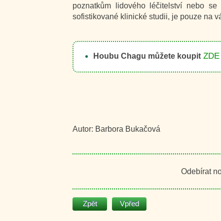
poznatkům lidového léčitelství nebo s
sofistikované klinické studii, je pouze na v
ZDE
Houbu Chagu můžete koupit
Autor: Barbora Bukačová
Odebírat n
Zpět
Vpřed