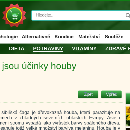
Search
hologie
Alternativně
Kondice
Mateřství
Soutěže
Y
DIETA
POTRAVINY
VITAMÍNY
ZDRAVÉ 
 jsou účinky houby
Zpět
Vpřed
sibiřská čaga je dřevokazná houba, která parazituje na
romech v chladných severních oblastech Evropy, Asie i
meni stromu vypadá jako výrůstek barvy spáleného dřeva,
bsahuje totiž velké množství barviva melaninu. Houba je v