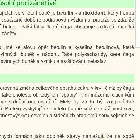
sobí protizánětlivě
jících se v této houbě je
betulin - antioxidant
, který houba
. V současné době je podrobován výzkumu, protože se zdá, že
 bolest. Další látky, které čaga obsahuje, aktivují imunitní
 záněty.
 jiné ke slovu opět betulin a kyselina betulinová, které
ovinných buněk v nádoru. Také polysacharidy, které čaga
ovinných buněk a vzniku a rozšiřování metastáz.
zorována změna celkového obsahu cukru v krvi, čímž by čaga
 také cholesterol, tedy ten “špatný”. Tím můžeme k účinkům
ikne srdeční onemocnění. Měly by za to být zodpovědné
. Protein vyskytující se v této houbě snižuje srážlivost krve,
ost výskytu cévních a srdečních problémů souvisejících se
zných formách jako doplněk stravy nahlašují, že na sobě