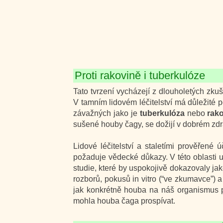
Proti rakovině i tuberkulóze
Tato tvrzení vycházejí z dlouholetých zkuše
V tamním lidovém léčitelství má důležité 
závažných jako je
tuberkulóza
nebo
rak
sušené houby čagy, se dožijí v dobrém zdrav
Lidové léčitelství a staletími prověřené
požaduje vědecké důkazy. V této oblasti u
studie, které by uspokojivě dokazovaly jak
rozborů, pokusů in vitro (“ve zkumavce”)
jak konkrétně houba na náš organismus p
mohla houba čaga prospívat.