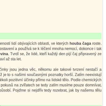
ností lidí obývajících oblasti, ve kterých
houba čaga
roste.
postavení a používá se k léčení mnoha nemocí, dokonce i tak
ovina
. Tvrdí se, že lidé, kteří každý den pijí čaj připravený ze
í až sta let.
 účinky jsou jedna věc, někomu ale takové tvrzení nestačí a
ž je to s našimi současnými poznatky horší. Zatím neexistují
ékoli pozitivní účinky přímo na lidské tělo. Podle chemických
 a pokusů na zvířatech se tedy zatím musíme pouze domnívat,
ůsobí. Pojďme si nejdřív tedy rozebrat, jak by našemu tělu