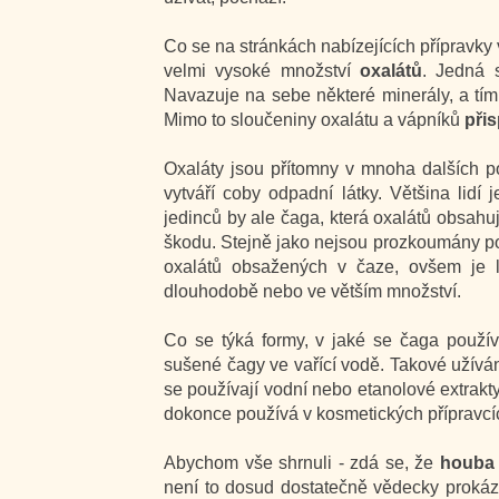
Co se na stránkách nabízejících přípravky 
velmi vysoké množství
oxalátů
. Jedná s
Navazuje na sebe některé minerály, a tím
Mimo to sloučeniny oxalátu a vápníků
při
Oxaláty jsou přítomny v mnoha dalších p
vytváří coby odpadní látky. Většina lidí 
jedinců by ale čaga, která oxalátů obsahu
škodu. Stejně jako nejsou prozkoumány poz
oxalátů obsažených v čaze, ovšem je l
dlouhodobě nebo ve větším množství.
Co se týká formy, v jaké se čaga použív
sušené čagy ve vařící vodě. Takové užíván
se používají vodní nebo etanolové extrak
dokonce používá v kosmetických přípravcíc
Abychom vše shrnuli - zdá se, že
houba
není to dosud dostatečně vědecky prokáz