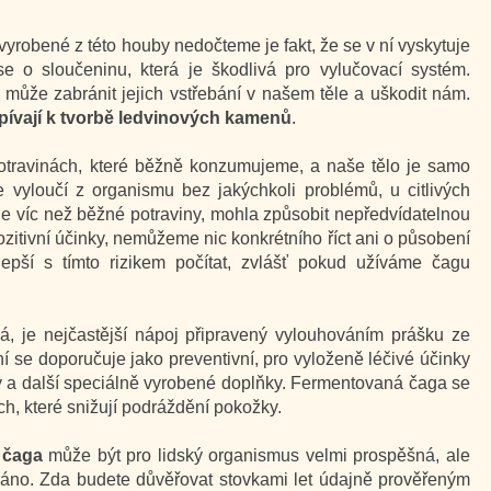
vyrobené z této houby nedočteme je fakt, že se v ní vyskytuje
e o sloučeninu, která je škodlivá pro vylučovací systém.
 může zabránit jejich vstřebání v našem těle a uškodit nám.
spívají k tvorbě ledvinových kamenů
.
otravinách, které běžně konzumujeme, a naše tělo je samo
je vyloučí z organismu bez jakýchkoli problémů, u citlivých
je víc než běžné potraviny, mohla způsobit nepředvídatelnou
itivní účinky, nemůžeme nic konkrétního říct ani o působení
epší s tímto rizikem počítat, zvlášť pokud užíváme čagu
á, je nejčastější nápoj připravený vylouhováním prášku ze
í se doporučuje jako preventivní, pro vyloženě léčivé účinky
ty a další speciálně vyrobené doplňky. Fermentovaná čaga se
h, které snižují podráždění pokožky.
 čaga
může být pro lidský organismus velmi prospěšná, ale
áno. Zda budete důvěřovat stovkami let údajně prověřeným