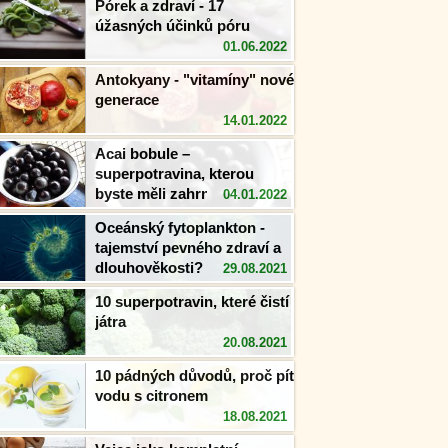
Pórek a zdraví - 17
úžasných účinků póru
01.06.2022
Antokyany - "vitamíny" nové
generace
14.01.2022
Acai bobule –
superpotravina, kterou
byste měli zahrnout do
04.01.2022
svého jídelníčku
Oceánský fytoplankton -
tajemství pevného zdraví a
dlouhověkosti?
29.08.2021
10 superpotravin, které čistí
játra
20.08.2021
10 pádných důvodů, proč pít
vodu s citronem
18.08.2021