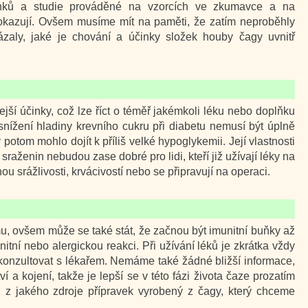
činků a studie prováděné na vzorcích ve zkumavce a na
 dokazují. Ovšem musíme mít na paměti, že zatím neproběhly
ázaly, jaké je chování a účinky složek houby čagy uvnitř
jší účinky, což lze říct o téměř jakémkoli léku nebo doplňku
na snížení hladiny krevního cukru při diabetu nemusí být úplně
 potom mohlo dojít k příliš velké hypoglykemii. Její vlastnosti
raženin nebudou zase dobré pro lidi, kteří již užívají léky na
hou srážlivosti, krvácivostí nebo se připravují na operaci.
u, ovšem může se také stát, že začnou být imunitní buňky až
nitní nebo alergickou reakci. Při užívání léků je zkrátka vždy
konzultovat s lékařem. Nemáme také žádné bližší informace,
a kojení, takže je lepší se v této fázi života čaze prozatím
, z jakého zdroje přípravek vyrobený z čagy, který chceme