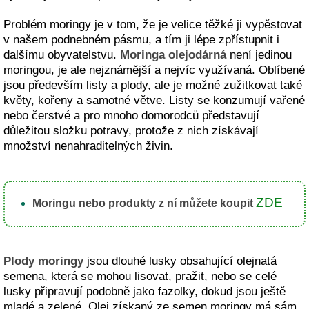
Problém moringy je v tom, že je velice těžké ji vypěstovat
v našem podnebném pásmu, a tím ji lépe zpřístupnit i
dalšímu obyvatelstvu.
Moringa olejodárná
není jedinou
moringou, je ale nejznámější a nejvíc využívaná. Oblíbené
jsou především listy a plody, ale je možné zužitkovat také
květy, kořeny a samotné větve. Listy se konzumují vařené
nebo čerstvé a pro mnoho domorodců představují
důležitou složku potravy, protože z nich získávají
množství nenahraditelných živin.
ZDE
Moringu nebo produkty z ní můžete koupit
Plody moringy
jsou dlouhé lusky obsahující olejnatá
semena, která se mohou lisovat, pražit, nebo se celé
lusky připravují podobně jako fazolky, dokud jsou ještě
mladé a zelené. Olej získaný ze semen moringy má sám