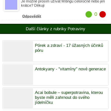
Je možné prosím užívat Mítingu celoročně nebo jen
krátce? Děkuji
0
Odpovědět
Další články z rubriky Potraviny
Pórek a zdraví - 17 úžasných účinků
póru
Antokyany - "vitamíny" nové generace
Acai bobule – superpotravina, kterou
byste měli zahrnout do svého
jídelníčku