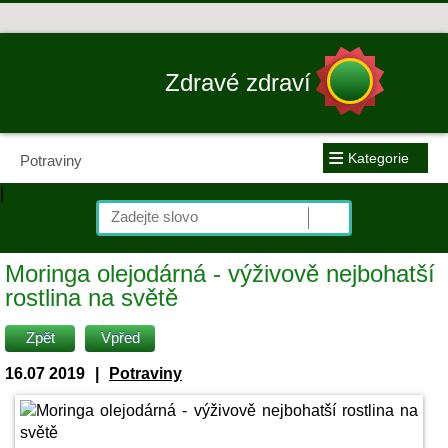
Zdravé zdraví
≡
Kategorie
Potraviny
|
Moringa olejodárná - výživově nejbohatší
rostlina na světě
Zpět
Vpřed
16.07 2019
|
Potraviny