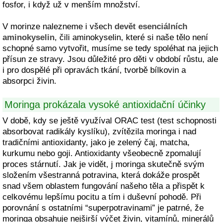
fosfor, i když už v menším množství.
V morinze nalezneme i všech
devět esenciálních
aminokyselin
, čili aminokyselin, které si naše tělo není
schopné samo vytvořit, musíme se tedy spoléhat na jejich
přísun ze stravy. Jsou důležité pro děti v období růstu, ale
i pro dospělé při opravách tkání, tvorbě bílkovin a
absorpci živin.
Moringa prokázala vysoké antioxidační účinky
V době, kdy se ještě využíval ORAC test (test schopnosti
absorbovat radikály kyslíku), zvítězila moringa i nad
tradičními antioxidanty, jako je zelený čaj, matcha,
kurkumu nebo goji. Antioxidanty všeobecně zpomalují
proces stárnutí. Jak je vidět, j moringa skutečně svým
složením všestranná potravina, která dokáže prospět
snad všem oblastem fungování našeho těla a přispět k
celkovému lepšímu pocitu a tím i duševní pohodě. Při
porovnání s ostatními “superpotravinami” je patrné, že
moringa obsahuje nejširší výčet živin, vitamínů, minerálů