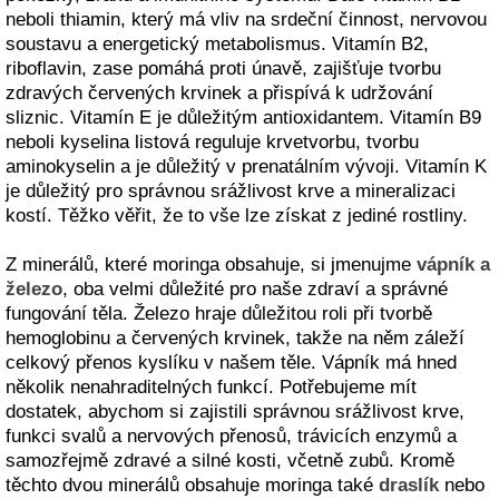
neboli thiamin, který má vliv na srdeční činnost, nervovou
soustavu a energetický metabolismus. Vitamín B2,
riboflavin, zase pomáhá proti únavě, zajišťuje tvorbu
zdravých červených krvinek a přispívá k udržování
sliznic. Vitamín E je důležitým antioxidantem. Vitamín B9
neboli kyselina listová reguluje krvetvorbu, tvorbu
aminokyselin a je důležitý v prenatálním vývoji. Vitamín K
je důležitý pro správnou srážlivost krve a mineralizaci
kostí. Těžko věřit, že to vše lze získat z jediné rostliny.
Z minerálů, které moringa obsahuje, si jmenujme
vápník a
železo
, oba velmi důležité pro naše zdraví a správné
fungování těla. Železo hraje důležitou roli při tvorbě
hemoglobinu a červených krvinek, takže na něm záleží
celkový přenos kyslíku v našem těle. Vápník má hned
několik nenahraditelných funkcí. Potřebujeme mít
dostatek, abychom si zajistili správnou srážlivost krve,
funkci svalů a nervových přenosů, trávicích enzymů a
samozřejmě zdravé a silné kosti, včetně zubů. Kromě
těchto dvou minerálů obsahuje moringa také
draslík
nebo