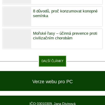
8 důvodů, proč konzumovat konopné
semínka
Mořské řasy – účinná prevence proti
civilizačním chorobám
DALŠÍ ČLÁNKY
Verze webu pro PC
IČO 03010309, Jana Divinová