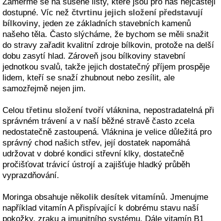
Zaměřme se na sušené listy, které jsou pro nás nejčastěji
dostupné. Víc než
čtvrtinu jejich složení představují
bílkoviny
, jeden ze základních stavebních kamenů
našeho těla. Často slýcháme, že bychom se měli snažit
do stravy zařadit kvalitní zdroje bílkovin, protože na delší
dobu zasytí hlad. Zároveň jsou bílkoviny stavební
jednotkou svalů, takže jejich dostatečný příjem prospěje
lidem, kteří se snaží zhubnout nebo zesílit, ale
samozřejmě nejen jim.
Celou
třetinu složení tvoří vláknina
, nepostradatelná při
správném trávení a v naší běžné stravě často zcela
nedostatečně zastoupená. Vláknina je velice důležitá pro
správný chod našich střev, její dostatek napomáhá
udržovat v dobré kondici střevní klky, dostatečně
pročišťovat trávicí ústrojí a zajišťuje hladký průběh
vyprazdňování.
Moringa obsahuje
několik desítek vitamínů
. Jmenujme
například vitamín A přispívající k dobrému stavu naší
pokožky, zraku a imunitního systému. Dále vitamín B1