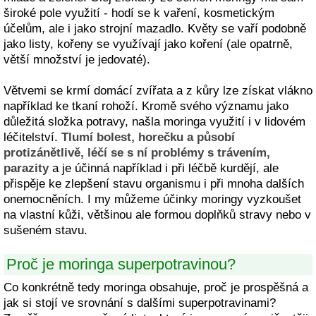
široké pole využití - hodí se k vaření, kosmetickým
účelům, ale i jako strojní mazadlo. Květy se vaří podobně
jako listy, kořeny se využívají jako koření (ale opatrně,
větší množství je jedovaté).
Větvemi se krmí domácí zvířata a z kůry lze získat vlákno
například ke tkaní rohoží. Kromě svého významu jako
důležitá složka potravy, našla moringa využití i v lidovém
léčitelství.
Tlumí bolest, horečku a působí
protizánětlivě, léčí se s ní problémy s trávením,
parazity
a je účinná například i při léčbě kurdějí, ale
přispěje ke zlepšení stavu organismu i při mnoha dalších
onemocněních. I my můžeme účinky moringy vyzkoušet
na vlastní kůži, většinou ale formou doplňků stravy nebo v
sušeném stavu.
Proč je moringa superpotravinou?
Co konkrétně tedy moringa obsahuje, proč je prospěšná a
jak si stojí ve srovnání s dalšími superpotravinami?