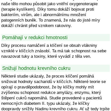
naše tělo mohou působit jako vnitřní oxygenoterapie
(terapie kyslíkem). Díky tomu dokáží bojovat proti
bakteriím, virům, ale i abnormálnímu množení
patogenních buněk. To znamená, že nás do jisté míry
dokáží chránit před vznikem rakoviny.
Pomáhají v redukci hmotnosti
Díky procesu namáčení a klíčení se obsah vlákniny
vzniklé v klíčcích znásobí. Ta má tak schopnost na sebe
navazovat tuky a toxiny, které vyvádí z těla ven.
Snižují hodnotu krevního cukru
Některé studie ukázaly, že proces klíčení pomáhá
snižovat hodnoty sacharidů v klíčcích. Některé teorie se
opírají o pravděpodobnost, že by klíčky mohly mít
zvýšenou schopnost redukce amylázy, enzymu, který
štěpení cukrů napomáhá. Studie provedené u pacientů
nemocných diabetem II. typu ukázaly, že klíčky
doopravdy snížily hladinu krevního cukru. Ať už tedy trpíte