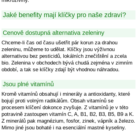
mikroživiny.
Jaké benefity mají klíčky pro naše zdraví?
Cenově dostupná alternativa zeleniny
Chceme-li čas od času ušetřit pár korun za drahou
zeleninu, můžeme to udělat. Klíčky jsou výživnou
alternativou bez pesticidů, lokálních znečištění a zcela
bio. Zelenina v obchodech bývá chudá zejména v zimním
období, a tak se klíčky zdají být vhodnou náhradou.
Jsou plné vitamínů
Kromě vitamínů obsahují i minerály a antioxidanty, které
bojují proti volným radikálům. Obsah vitamínů se
procesem klíčení dokonce zvyšuje. Z vitamínů je v této
potravině zastoupen vitamín C, A, B1, B2, B3, B5, B9 a K.
Z minerálů pak magnézium, fosfor, zinek, vápník a železo.
Mimo jiné jsou bohaté i na esenciální mastné kyseliny.