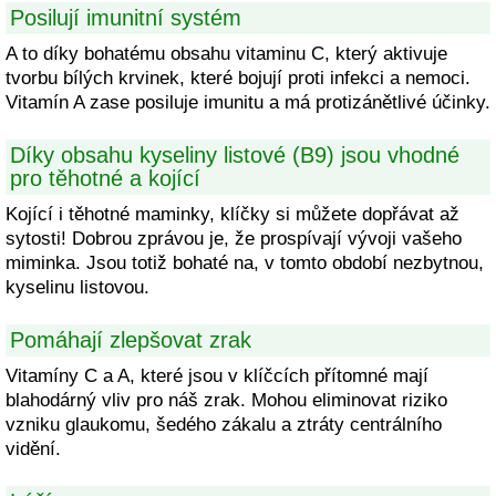
Posilují imunitní systém
A to díky bohatému obsahu vitaminu C, který aktivuje
tvorbu bílých krvinek, které bojují proti infekci a nemoci.
Vitamín A zase posiluje imunitu a má protizánětlivé účinky.
Díky obsahu kyseliny listové (B9) jsou vhodné
pro těhotné a kojící
Kojící i těhotné maminky, klíčky si můžete dopřávat až
sytosti! Dobrou zprávou je, že prospívají vývoji vašeho
miminka. Jsou totiž bohaté na, v tomto období nezbytnou,
kyselinu listovou.
Pomáhají zlepšovat zrak
Vitamíny C a A, které jsou v klíčcích přítomné mají
blahodárný vliv pro náš zrak. Mohou eliminovat riziko
vzniku glaukomu, šedého zákalu a ztráty centrálního
vidění.