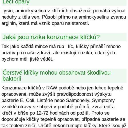
Léčí opary
Lysin, aminokyselina v klíčcích obsažená, pomáhá vyhnat
neduhy z těla ven. Působí přímo na aminokyselinu zvanou
arginin, která má vznik oparů na starosti.
Jaká jsou rizika konzumace klíčků?
Tak jako každá mince má rub i líc, klíčky přináší mnoho
pozitiv pro naše zdraví, ale existují i rizika, o kterých
bychom měli jistě vědět.
Čerstvé klíčky mohou obsahovat škodlivou
bakterii
Konzumace klíčků v RAW podobě nebo jen lehce tepelně
opracované, může zvýšit pravděpodobnost výskytu
bakterie E. Coli, Listérie nebo Salmonelly. Symptomy
vzniklé otravy se objeví v podobě průjmů, zvracení a
křečí v břiše po 12-72 hodinách od požití. Proto se
doporučuje klíčky tepelně opracovat, případné bakterie se
tak teplem zničí. Určitě nekonzumujte klíčky, které jsou již