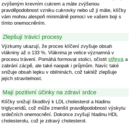
zvýšeným krevním cukrem a máte zvýšenou
pravděpodobnost vzniku cukrovky nebo už ji máte, klíčky
vám mohou alespoň minimálně pomoci ve vašem boji s
tímto onemocněním.
Zlepšují trávicí procesy
Výzkumy ukazují, že proces klíčení zvyšuje obsah
vlákniny až o 133 %. Vláknina je velice významná v
střeva
procesu trávení. Pomáhá formovat stolici, očistit
a
zabrání zácpě, ale také naopak i průjmům. Navíc také
snižuje obsah lepku v obilninách, což taktéž zlepšuje
jejich stravitelnost.
Mají pozitivní účinky na zdraví srdce
Klíčky snižují škodlivý k LDL cholesterol a hladinu
triglyceridů, což může zmenšit pravděpodobnost výskytu
srdečních onemocnění. Dokonce zvyšují hladinu HDL
cholesterolu, což je zdravý cholesterol.