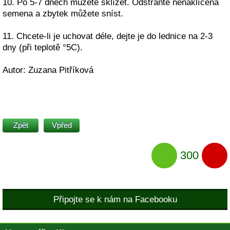
10. Po 5-7 dnech můžete sklízet. Odstraňte nenaklíčená
semena a zbytek můžete sníst.
11. Chcete-li je uchovat déle, dejte je do lednice na 2-3
dny (při teplotě °5C).
Autor: Zuzana Pitříková
Zpět
Vpřed
300
Připojte se k nám na Facebooku