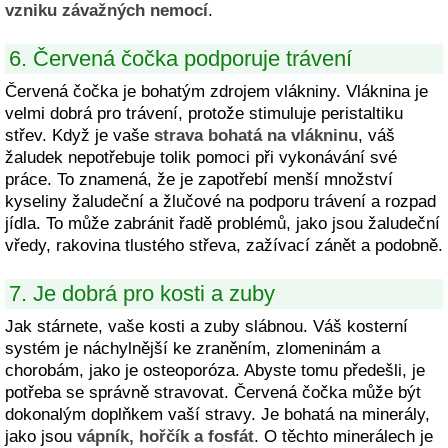
vzniku závažných nemocí
.
6. Červená čočka podporuje trávení
Červená čočka je bohatým zdrojem vlákniny. Vláknina je
velmi dobrá pro trávení, protože stimuluje peristaltiku
střev. Když je vaše
strava bohatá na vlákninu
, váš
žaludek nepotřebuje tolik pomoci při vykonávání své
práce. To znamená, že je zapotřebí menší množství
kyseliny žaludeční a žlučové na podporu trávení a rozpad
jídla. To může zabránit řadě problémů, jako jsou žaludeční
vředy, rakovina tlustého střeva, zažívací zánět a podobně.
7. Je dobrá pro kosti a zuby
Jak stárnete, vaše kosti a zuby slábnou. Váš kosterní
systém je náchylnější ke zraněním, zlomeninám a
chorobám, jako je osteoporóza. Abyste tomu předešli, je
potřeba se správně stravovat. Červená čočka může být
dokonalým doplňkem vaší stravy. Je bohatá na minerály,
jako jsou
vápník, hořčík a fosfát
. O těchto minerálech je