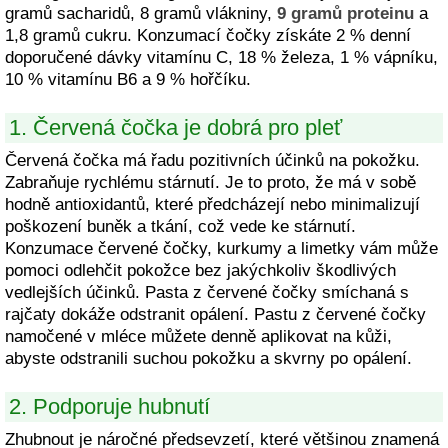
gramů sacharidů, 8 gramů vlákniny,
9 gramů proteinu
a
1,8 gramů cukru. Konzumací čočky získáte 2 % denní
doporučené dávky vitamínu C, 18 % železa, 1 % vápníku,
10 % vitamínu B6 a 9 % hořčíku.
1. Červená čočka je dobrá pro pleť
Červená čočka má řadu pozitivních účinků na pokožku.
Zabraňuje rychlému stárnutí. Je to proto, že má v sobě
hodně antioxidantů, které předcházejí nebo minimalizují
poškození buněk a tkání, což vede ke stárnutí.
Konzumace červené čočky, kurkumy a limetky vám může
pomoci odlehčit pokožce bez jakýchkoliv škodlivých
vedlejších účinků. Pasta z červené čočky smíchaná s
rajčaty dokáže odstranit opálení. Pastu z červené čočky
namočené v mléce můžete denně aplikovat na kůži,
abyste odstranili suchou pokožku a skvrny po opálení.
2. Podporuje hubnutí
Zhubnout je náročné předsevzetí, které většinou znamená