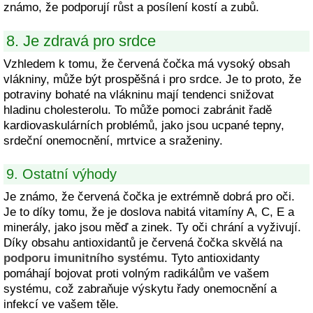
známo, že podporují růst a posílení kostí a zubů.
8. Je zdravá pro srdce
Vzhledem k tomu, že červená čočka má vysoký obsah
vlákniny, může být prospěšná i pro srdce. Je to proto, že
potraviny bohaté na vlákninu mají tendenci snižovat
hladinu cholesterolu. To může pomoci zabránit řadě
kardiovaskulárních problémů, jako jsou ucpané tepny,
srdeční onemocnění, mrtvice a sraženiny.
9. Ostatní výhody
Je známo, že červená čočka je extrémně dobrá pro oči.
Je to díky tomu, že je doslova nabitá vitamíny A, C, E a
minerály, jako jsou měď a zinek. Ty oči chrání a vyživují.
Díky obsahu antioxidantů je červená čočka skvělá na
podporu imunitního systému
. Tyto antioxidanty
pomáhají bojovat proti volným radikálům ve vašem
systému, což zabraňuje výskytu řady onemocnění a
infekcí ve vašem těle.