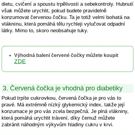
dietu, cvičení a spoustu trpělivosti a sebekontroly. Hubnutí
však můžete urychlit, pokud budete pravidelně
konzumovat červenou čočku. Ta je totiž velmi
bohatá na
vláknin
u, která pomáhá tělu rychleji vylučovat odpadní
látky. Mimo to, skoro neobsahuje tuky.
Výhodná balení červené čočky můžete koupit
ZDE
3. Červená čočka je vhodná pro diabetiky
Pokud trpíte
cukrovkou
, červená čočka je pro vás to
pravé. Má extrémně nízký glykemický index, takže její
konzumace je pro vás zcela bezpečná. Je plná vlákniny,
která pomáhá urychlit trávení, díky čemuž můžete
zabránit náhodným výkyvům hladiny cukru v krvi.