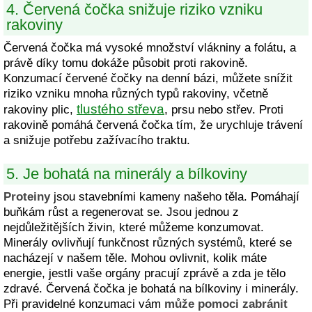
4. Červená čočka snižuje riziko vzniku
rakoviny
Červená čočka má vysoké množství vlákniny a folátu, a
právě díky tomu dokáže působit proti rakovině.
Konzumací červené čočky na denní bázi, můžete snížit
riziko vzniku mnoha různých typů rakoviny, včetně
tlustého střeva
rakoviny plic,
, prsu nebo střev. Proti
rakovině pomáhá červená čočka tím, že urychluje trávení
a snižuje potřebu zažívacího traktu.
5. Je bohatá na minerály a bílkoviny
Proteiny
jsou stavebními kameny našeho těla. Pomáhají
buňkám růst a regenerovat se. Jsou jednou z
nejdůležitějších živin, které můžeme konzumovat.
Minerály ovlivňují funkčnost různých systémů, které se
nacházejí v našem těle. Mohou ovlivnit, kolik máte
energie, jestli vaše orgány pracují zprávě a zda je tělo
zdravé. Červená čočka je bohatá na bílkoviny i minerály.
Při pravidelné konzumaci vám
může pomoci zabránit