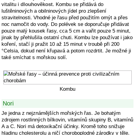
vitalitu i
dlouhověkost
. Kombu se přidává do
luštěninových a obilninových jídel pro zlepšení
stravitelnosti. Vhodné je řasu před použitím omýt a přes
noc namočit do vody. Do polévek se doporučuje přidávat
pouze malý kousek řasy, cca 5 cm a vařit pouze 5 minut,
jinak by přehlušila ostatní chuti. Kombu lze používat i jako
koření, stačí ji pražit 10 až 15 minut v troubě při 200
°Celsia, dokud není křupavá a potom rozdrtit. Je možné ji
také smíchat s mořskou solí.
Kombu
Nori
Je jedna z nejznámějších mořských řas. Je bohatým
zdrojem rostlinných bílkovin, vitamínů skupiny B, vitamínů
A a C. Nori má detoxikační účinky. Kromě toho snižuje
hladinu cholesterolu a ničí choroboplodné zárodky v těle.