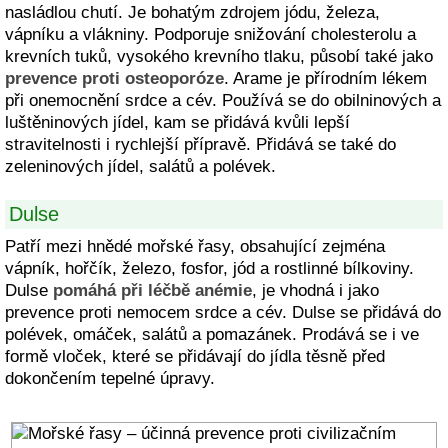
nasládlou chutí. Je bohatým zdrojem jódu, železa,
vápníku a vlákniny. Podporuje snižování cholesterolu a
krevních tuků, vysokého krevního tlaku, působí také jako
prevence proti osteoporóze
. Arame je přírodním lékem
při onemocnění srdce a cév. Používá se do obilninových a
luštěninových jídel, kam se přidává kvůli lepší
stravitelnosti i rychlejší přípravě. Přidává se také do
zeleninových jídel, salátů a polévek.
Dulse
Patří mezi hnědé mořské řasy, obsahující zejména
vápník, hořčík, železo, fosfor, jód a rostlinné bílkoviny.
Dulse
pomáhá při léčbě anémie
, je vhodná i jako
prevence proti nemocem srdce a cév. Dulse se přidává do
polévek, omáček, salátů a pomazánek. Prodává se i ve
formě vloček, které se přidávají do jídla těsně před
dokončením tepelné úpravy.