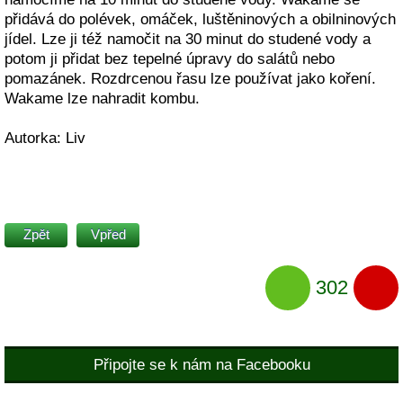
přidává do polévek, omáček, luštěninových a obilninových
jídel. Lze ji též namočit na 30 minut do studené vody a
potom ji přidat bez tepelné úpravy do salátů nebo
pomazánek. Rozdrcenou řasu lze používat jako koření.
Wakame lze nahradit kombu.
Autorka: Liv
Zpět
Vpřed
302
Připojte se k nám na Facebooku