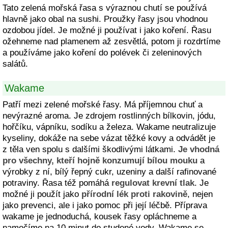
Tato zelená mořská řasa s výraznou chutí se používá
hlavně jako obal na sushi. Proužky řasy jsou vhodnou
ozdobou jídel. Je možné ji používat i jako koření. Řasu
ožehneme nad plamenem až zesvětlá, potom ji rozdrtíme
a používáme jako koření do polévek či zeleninových
salátů.
Wakame
Patří mezi zelené mořské řasy. Má příjemnou chuť a
nevýrazné aroma. Je zdrojem rostlinných bílkovin, jódu,
hořčíku, vápníku, sodíku a železa. Wakame neutralizuje
kyseliny, dokáže na sebe vázat těžké kovy a odvádět je
z těla ven spolu s dalšími škodlivými látkami.
Je vhodná
pro všechny, kteří hojně konzumují bílou mouku
a
výrobky z ní, bílý řepný cukr, uzeniny a další rafinované
potraviny. Řasa též pomáhá
regulovat krevní tlak
. Je
možné ji použít jako
přírodní lék proti rakovině
, nejen
jako prevenci, ale i jako pomoc při její léčbě. Příprava
wakame je jednoduchá, kousek řasy opláchneme a
namočíme na 10 minut do studené vody. Wakame se