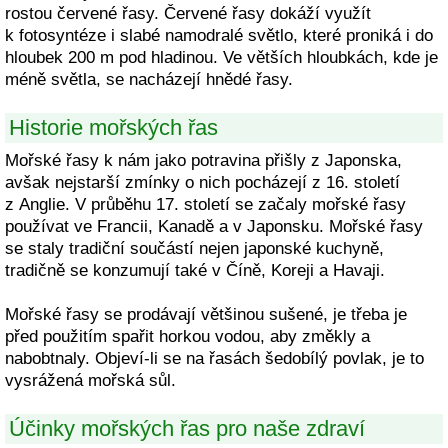
rostou červené řasy. Červené řasy dokáží využít
k fotosyntéze i slabé namodralé světlo, které proniká i do
hloubek 200 m pod hladinou. Ve větších hloubkách, kde je
méně světla, se nacházejí hnědé řasy.
Historie mořských řas
Mořské řasy k nám jako potravina přišly z Japonska,
avšak nejstarší zmínky o nich pocházejí z 16. století
z Anglie. V průběhu 17. století se začaly mořské řasy
používat ve Francii, Kanadě a v Japonsku. Mořské řasy
se staly tradiční součástí nejen japonské kuchyně,
tradičně se konzumují také v Číně, Koreji a Havaji.
Mořské řasy se prodávají většinou sušené, je třeba je
před použitím spařit horkou vodou, aby změkly a
nabobtnaly. Objeví-li se na řasách šedobílý povlak, je to
vysrážená mořská sůl.
Účinky mořských řas pro naše zdraví