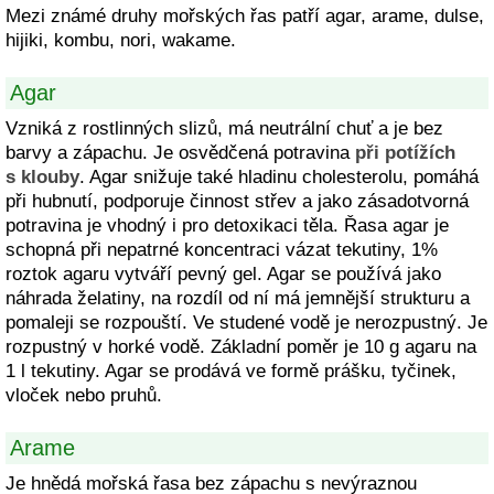
Mezi známé druhy mořských řas patří agar, arame, dulse,
hijiki, kombu, nori, wakame.
Agar
Vzniká z rostlinných slizů, má neutrální chuť a je bez
barvy a zápachu. Je osvědčená potravina
při potížích
s klouby
. Agar snižuje také hladinu cholesterolu, pomáhá
při hubnutí, podporuje činnost střev a jako zásadotvorná
potravina je vhodný i pro detoxikaci těla. Řasa agar je
schopná při nepatrné koncentraci vázat tekutiny, 1%
roztok agaru vytváří pevný gel. Agar se používá jako
náhrada želatiny, na rozdíl od ní má jemnější strukturu a
pomaleji se rozpouští. Ve studené vodě je nerozpustný. Je
rozpustný v horké vodě. Základní poměr je 10 g agaru na
1 l tekutiny. Agar se prodává ve formě prášku, tyčinek,
vloček nebo pruhů.
Arame
Je hnědá mořská řasa bez zápachu s nevýraznou