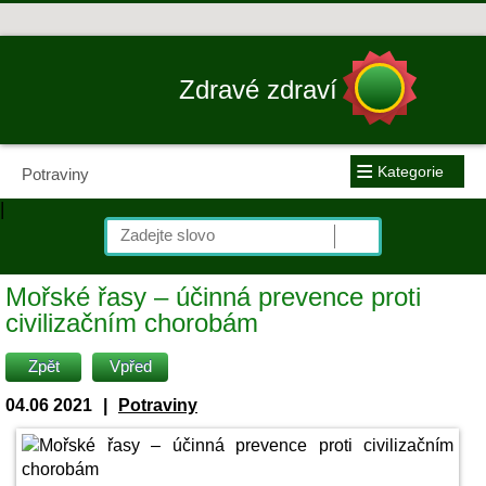
Zdravé zdraví
≡
Kategorie
Potraviny
|
Mořské řasy – účinná prevence proti
civilizačním chorobám
Zpět
Vpřed
04.06 2021
|
Potraviny