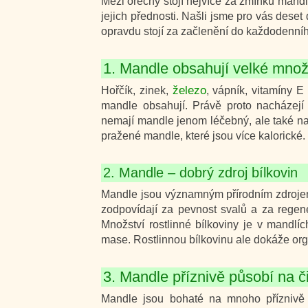
Mezi ořechy stojí nejvíce za zmínku mandl
jejich přednosti. Našli jsme pro vás dese
opravdu stojí za začlenění do každodenníh
1. Mandle obsahují velké množ
železo
Hořčík, zinek,
, vápník, vitamíny E
mandle obsahují. Právě proto nacházejí 
nemají mandle jenom léčebný, ale také nap
pražené mandle, které jsou více kalorické.
2. Mandle – dobrý zdroj bílkovin
Mandle jsou významným přírodním zdrojem 
zodpovídají za pevnost svalů a za regener
Množství rostlinné bílkoviny je v mandlí
mase. Rostlinnou bílkovinu ale dokáže or
3. Mandle příznivě působí na 
Mandle jsou bohaté na mnoho příznivě pů