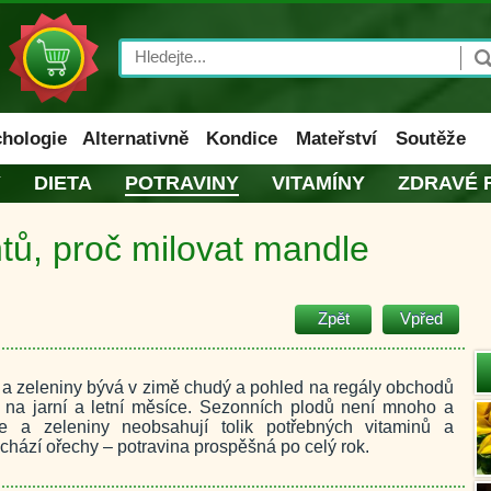
Search
hologie
Alternativně
Kondice
Mateřství
Soutěže
Y
DIETA
POTRAVINY
VITAMÍNY
ZDRAVÉ 
ů, proč milovat mandle
Zpět
Vpřed
 a zeleniny bývá v zimě chudý a pohled na regály obchodů
še na jarní a letní měsíce. Sezonních plodů není mnoho a
e a zeleniny neobsahují tolik potřebných vitaminů a
chází ořechy – potravina prospěšná po celý rok.