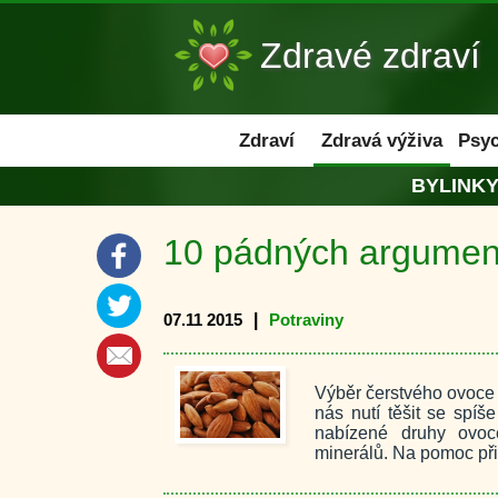
Zdravé zdraví
Zdraví
Zdraví
Zdravá výživa
Psyc
BYLINK
10 pádných argument
07.11 2015
|
Potraviny
Výběr čerstvého ovoce
nás nutí těšit se spí
nabízené druhy ovoc
minerálů. Na pomoc při