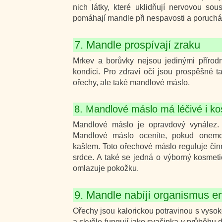
nich látky, které uklidňují nervovou so
pomáhají mandle při nespavosti a poruch
7. Mandle prospívají zraku
Mrkev a borůvky nejsou jedinými přírodn
kondici. Pro zdraví očí jsou prospěšné 
ořechy, ale také mandlové máslo.
8. Mandlové máslo má léčivé i ko
Mandlové máslo je opravdový vynález.
Mandlové máslo oceníte, pokud onemoc
kašlem. Toto ořechové máslo reguluje činn
srdce. A také se jedná o výborný kosmetic
omlazuje pokožku.
9. Mandle nabíjí organismus en
Ořechy jsou kalorickou potravinou s vyso
a skvěle fungují jako svačinka v průběhu 