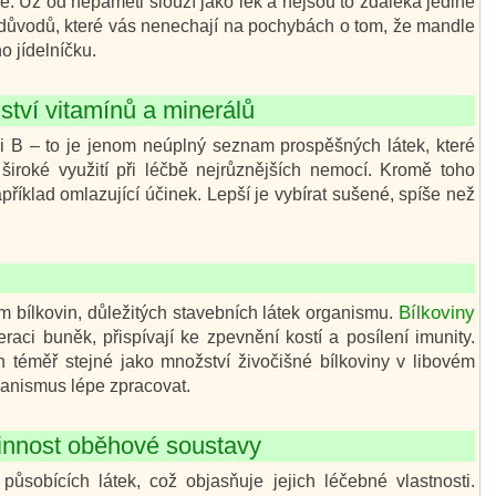
e. Už od nepaměti slouží jako lék a nejsou to zdaleka jediné
t důvodů, které vás nenechají na pochybách o tom, že mandle
o jídelníčku.
ství vitamínů a minerálů
 i B – to je jenom neúplný seznam prospěšných látek, které
široké využití při léčbě nejrůznějších nemocí. Kromě toho
říklad omlazující účinek. Lepší je vybírat sušené, spíše než
Bílkoviny
bílkovin, důležitých stavebních látek organismu.
aci buněk, přispívají ke zpevnění kostí a posílení imunity.
ch téměř stejné jako množství živočišné bílkoviny v libovém
ganismus lépe zpracovat.
činnost oběhové soustavy
sobících látek, což objasňuje jejich léčebné vlastnosti.