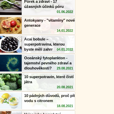
Pórek a zdraví - 17
úžasných účinků póru
01.06.2022
Antokyany - "vitamíny" nové
generace
14.01.2022
Acai bobule –
superpotravina, kterou
byste měli zahrnout do
04.01.2022
svého jídelníčku
Oceánský fytoplankton -
tajemství pevného zdraví a
dlouhověkosti?
29.08.2021
10 superpotravin, které čistí
játra
20.08.2021
10 pádných důvodů, proč pít
vodu s citronem
18.08.2021