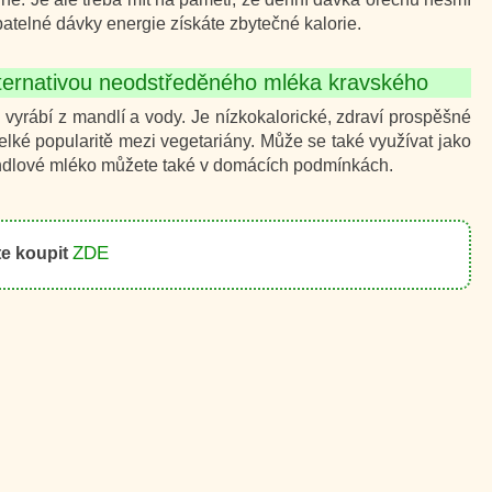
patelné dávky energie získáte zbytečné kalorie.
lternativou neodstředěného mléka kravského
 vyrábí z mandlí a vody. Je nízkokalorické, zdraví prospěšné
elké popularitě mezi vegetariány. Může se také využívat jako
andlové mléko můžete také v domácích podmínkách.
ZDE
te koupit