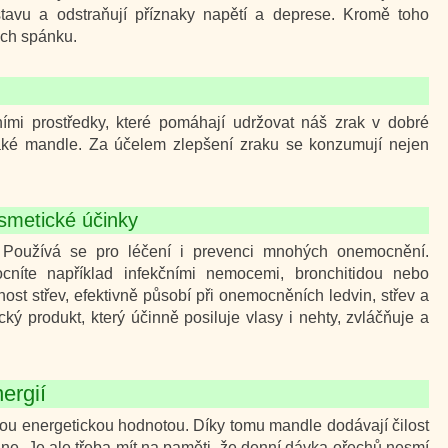
ustavu a odstraňují příznaky napětí a deprese. Kromě toho
ách spánku.
ími prostředky, které pomáhají udržovat náš zrak v dobré
také mandle. Za účelem zlepšení zraku se konzumují nejen
smetické účinky
 Používá se pro léčení i prevenci mnohých onemocnění.
níte například infekčními nemocemi, bronchitidou nebo
ost střev, efektivně působí při onemocněních ledvin, střev a
ký produkt, který účinně posiluje vlasy i nehty, zvláčňuje a
ergií
kou energetickou hodnotou. Díky tomu mandle dodávají čilost
dne. Je ale třeba mít na paměti, že denní dávka ořechů nesmí