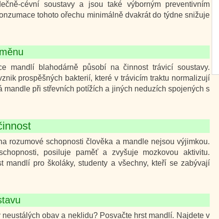
dečně-cévní soustavy a jsou také výborným preventivním
onzumace tohoto ořechu minimálně dvakrát do týdne snižuje
výměnu
e mandlí blahodárně působí na činnost trávicí soustavy.
znik prospěšných bakterií, které v trávicím traktu normalizují
mandle při střevních potížích a jiných neduzích spojených s
činnost
na rozumové schopnosti člověka a mandle nejsou výjimkou.
schopnosti, posiluje paměť a zvyšuje mozkovou aktivitu.
t mandlí pro školáky, studenty a všechny, kteří se zabývají
stavu
y neustálých obav a neklidu? Posvačte hrst mandlí. Najdete v