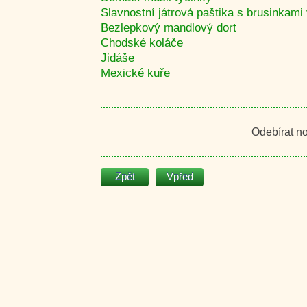
Slavnostní játrová paštika s brusinkami 
Bezlepkový mandlový dort
Chodské koláče
Jidáše
Mexické kuře
Odebírat n
Zpět
Vpřed