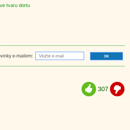
ve tvaru dortu
ovinky e-mailem:
OK
307