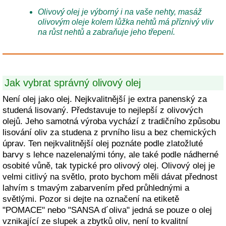
Olivový olej je výborný i na vaše nehty, masáž
olivovým oleje kolem lůžka nehtů má příznivý vliv
na růst nehtů a zabraňuje jeho třepení.
Jak vybrat správný olivový olej
Není olej jako olej. Nejkvalitnější je extra panenský za
studená lisovaný. Představuje to nejlepší z olivových
olejů. Jeho samotná výroba vychází z tradičního způsobu
lisování oliv za studena z prvního lisu a bez chemických
úprav. Ten nejkvalitnější olej poznáte podle zlatožluté
barvy s lehce nazelenalými tóny, ale také podle nádherné
osobité vůně, tak typické pro olivový olej. Olivový olej je
velmi citlivý na světlo, proto bychom měli dávat přednost
lahvím s tmavým zabarvením před průhlednými a
světlými. Pozor si dejte na označení na etiketě
"POMACE" nebo "SANSA d´oliva" jedná se pouze o olej
vznikající ze slupek a zbytků oliv, není to kvalitní