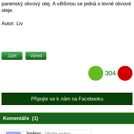
panenský olivový olej. A většinou se jedná o levné olivové
oleje.
Autor: Liv
Zpět
Vpřed
304
Připojte se k nám na Facebooku
Komentáře (1)
Jméno: