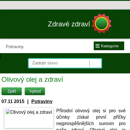
Zdravé zdraví
≡
Kategorie
Potraviny
|
Olivový olej a zdraví
Zpět
Vpřed
07.11 2015
|
Potraviny
Přírodní olivový olej si pro své
účinky získal první příčky
nejprospěšnějších surovin pro
naše zdraví. Olivový olej je