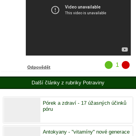
1
Odpovědět
Další články z rubriky Potraviny
Pórek a zdraví - 17 úžasných účinků
póru
Antokyany - "vitamíny" nové generace