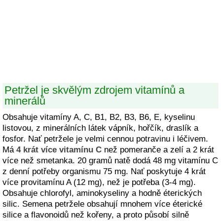
Petržel je skvělým zdrojem vitamínů a
minerálů
Obsahuje vitamíny A, C, B1, B2, B3, B6, E, kyselinu
listovou, z minerálních látek vápník, hořčík, draslík a
fosfor. Nať petržele je velmi cennou potravinu i léčivem.
Má
4 krát více vitamínu C
než pomeranče a zelí a 2 krát
více než smetanka. 20 gramů natě dodá 48 mg vitamínu C
z denní potřeby organismu 75 mg. Nať poskytuje 4 krát
více provitamínu A (12 mg), než je potřeba (3-4 mg).
Obsahuje chlorofyl, aminokyseliny a hodně éterických
silic. Semena petržele obsahují mnohem více éterické
silice a flavonoidů než kořeny, a proto působí silně