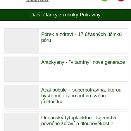
Další články z rubriky Potraviny
Pórek a zdraví - 17 úžasných účinků
póru
Antokyany - "vitamíny" nové generace
Acai bobule – superpotravina, kterou
byste měli zahrnout do svého
jídelníčku
Oceánský fytoplankton - tajemství
pevného zdraví a dlouhověkosti?