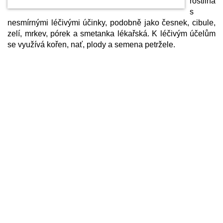
rostlina
s
nesmírnými léčivými účinky, podobně jako česnek, cibule,
zelí, mrkev, pórek a smetanka lékařská. K léčivým účelům
se využívá kořen, nať, plody a semena petržele.