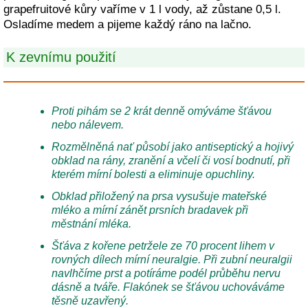
grapefruitové kůry vaříme v 1 l vody, až zůstane 0,5 l.
Osladíme medem a pijeme každý ráno na lačno.
K zevnímu použití
Proti pihám se 2 krát denně omýváme šťávou
nebo nálevem.
Rozmělněná nať působí jako antiseptický a hojivý
obklad na rány, zranění a včelí či vosí bodnutí, při
kterém mírní bolesti a eliminuje opuchliny.
Obklad přiložený na prsa vysušuje mateřské
mléko a mírní zánět prsních bradavek při
městnání mléka.
Šťáva z kořene petržele ze 70 procent lihem v
rovných dílech mírní neuralgie. Při zubní neuralgii
navlhčíme prst a potíráme podél průběhu nervu
dásně a tváře. Flakónek se šťávou uchováváme
těsně uzavřený.