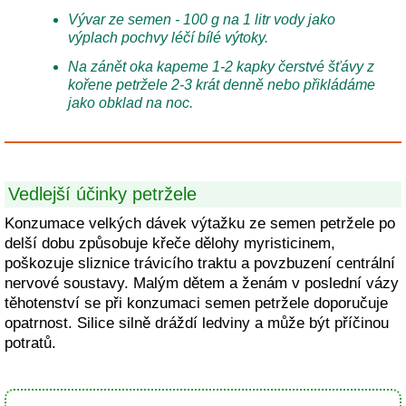
Vývar ze semen - 100 g na 1 litr vody jako
výplach pochvy léčí bílé výtoky.
Na zánět oka kapeme 1-2 kapky čerstvé šťávy z
kořene petržele 2-3 krát denně nebo přikládáme
jako obklad na noc.
Vedlejší účinky petržele
Konzumace velkých dávek výtažku ze semen petržele po
delší dobu způsobuje křeče dělohy myristicinem,
poškozuje sliznice trávicího traktu a povzbuzení centrální
nervové soustavy. Malým dětem a ženám v poslední vázy
těhotenství se při konzumaci semen petržele doporučuje
opatrnost. Silice silně dráždí ledviny a může být příčinou
potratů.