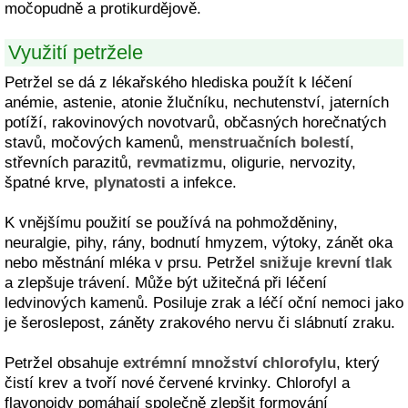
močopudně a protikurdějově.
Využití petržele
Petržel se dá z lékařského hlediska použít k léčení
anémie, astenie, atonie žlučníku, nechutenství, jaterních
potíží, rakovinových novotvarů, občasných horečnatých
stavů, močových kamenů,
menstruačních bolestí
,
střevních parazitů,
revmatizmu
, oligurie, nervozity,
špatné krve,
plynatosti
a infekce.
K vnějšímu použití se používá na pohmožděniny,
neuralgie, pihy, rány, bodnutí hmyzem, výtoky, zánět oka
nebo městnání mléka v prsu. Petržel
snižuje krevní tlak
a zlepšuje trávení. Může být užitečná při léčení
ledvinových kamenů. Posiluje zrak a léčí oční nemoci jako
je šeroslepost, záněty zrakového nervu či slábnutí zraku.
Petržel obsahuje
extrémní množství chlorofylu
, který
čistí krev a tvoří nové červené krvinky. Chlorofyl a
flavonoidy pomáhají společně zlepšit formování