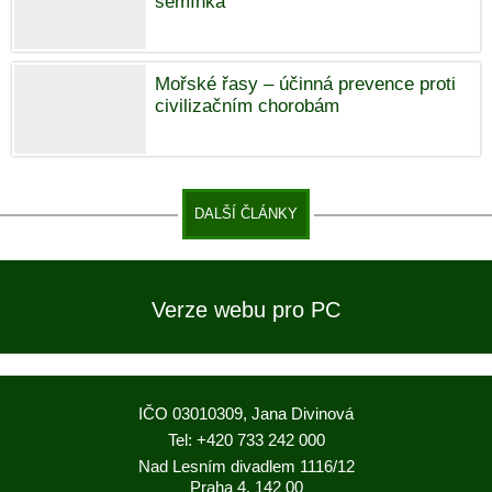
semínka
Mořské řasy – účinná prevence proti
civilizačním chorobám
DALŠÍ ČLÁNKY
Verze webu pro PC
IČO 03010309, Jana Divinová
Tel: +420 733 242 000
Nad Lesním divadlem 1116/12
Praha 4, 142 00