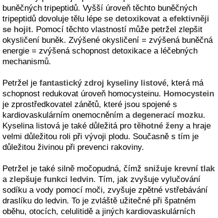
buněčných tripeptidů. Vyšší úroveň těchto buněčných
tripeptidů dovoluje tělu lépe se
detoxikovat
a
efektivněji
se hojit
. Pomocí těchto vlastností může petržel zlepšit
okysličení buněk. Zvýšené okysličení = zvýšená buněčná
energie = zvýšená schopnost detoxikace a léčebných
mechanismů.
Petržel je
fantastický zdroj kyseliny listové
, která má
schopnost redukovat úroveň homocysteinu.
Homocystein
je zprostředkovatel zánětů, které jsou spojené s
kardiovaskulárním onemocněním a
degenerací mozku
.
Kyselina listová je také důležitá pro
těhotné ženy
a hraje
velmi důležitou roli při vývoji plodu. Současně s tím je
důležitou živinou při prevenci rakoviny.
Petržel je také silně močopudná, čímž
snižuje krevní tlak
a
zlepšuje funkci ledvin
. Tím, jak zvyšuje vylučování
sodíku a vody pomocí moči, zvyšuje zpětné vstřebávání
draslíku do ledvin. To je zvláště užitečné při špatném
oběhu, otocích, celulitidě a jiných kardiovaskulárních