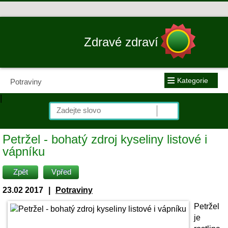
Zdravé zdraví
≡
Kategorie
Potraviny
|
Petržel - bohatý zdroj kyseliny listové i
vápníku
Zpět
Vpřed
23.02 2017
|
Potraviny
Petržel
je