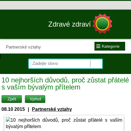
Zdravé zdraví
≡
Kategorie
Partnerské vztahy
|
10 nejhorších důvodů, proč zůstat přátelé
s vaším bývalým přítelem
Zpět
Vpřed
08.10 2015
|
Partnerské vztahy