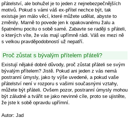
přátelství, ale bohužel je to jeden z nejnebezpečnějších
motivů. Pokud s vámi váš ex-přítel nechce být, tak
existuje jen málo věcí, které můžete udělat, abyste to
změnily. Marně to povede jen k opakovanému žalu a
špatnému pocitu o sobě samé. Zabavte se raději s přáteli,
o kterých víte, že vás mají upřímně rádi. Váš ex mezi ně
s velkou pravděpodobností už nepatří.
Proč zůstat s bývalým přítelem přáteli?
Existují nějaké dobré důvody, proč zůstat přáteli se svým
bývalým přítelem? Jistě. Pokud ani jeden z vás nemá
postranní úmysly, jako ty výše uvedené, a pokud vaše
přátelství není v rozporu s vašimi současnými vztahy,
můžete být přáteli. Ovšem pozor, postranní úmysly mohou
být záludné a tvářit se jako nevinné cíle, proto se ujistěte,
že jste k sobě opravdu upřímní.
Autor: Jad