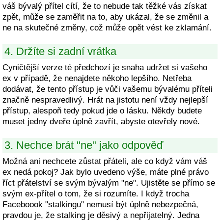
váš bývalý přítel cítí, že to nebude tak těžké vás získat
zpět, může se zaměřit na to, aby ukázal, že se změnil a
ne na skutečné změny, což může opět vést ke zklamání.
4. Držíte si zadní vrátka
Cyničtější verze té předchozí je snaha udržet si vašeho
ex v případě, že nenajdete někoho lepšího. Netřeba
dodávat, že tento přístup je vůči vašemu bývalému příteli
značně nespravedlivý. Hrát na jistotu není vždy nejlepší
přístup, alespoň tedy pokud jde o lásku. Někdy budete
muset jedny dveře úplně zavřít, abyste otevřely nové.
3. Nechce brát "ne" jako odpověď
Možná ani nechcete zůstat přáteli, ale co když vám váš
ex nedá pokoj? Jak bylo uvedeno výše, máte plné právo
říct přátelství se svým bývalým "ne". Ujistěte se přímo se
svým ex-přítel o tom, že si rozumíte. I když trocha
Faceboook "stalkingu" nemusí být úplně nebezpečná,
pravdou je, že stalking je děsivý a nepřijatelný. Jedna