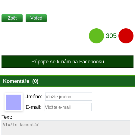
Zpět
Vpřed
305
Připojte se k nám na Facebooku
Komentáře (0)
Jméno:
E-mail:
Text: