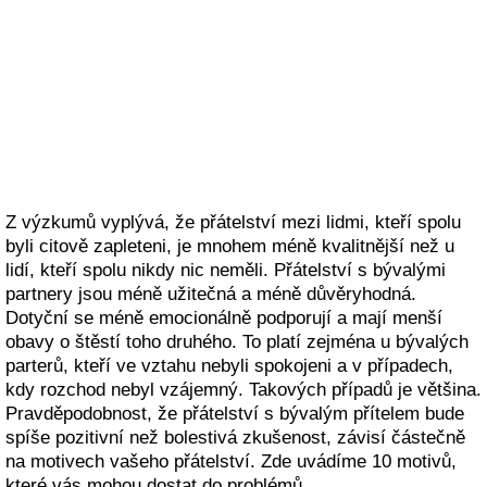
Z výzkumů vyplývá, že přátelství mezi lidmi, kteří spolu
byli citově zapleteni, je mnohem méně kvalitnější než u
lidí, kteří spolu nikdy nic neměli. Přátelství s bývalými
partnery jsou méně užitečná a méně důvěryhodná.
Dotyční se méně emocionálně podporují a mají menší
obavy o štěstí toho druhého. To platí zejména u bývalých
parterů, kteří ve vztahu nebyli spokojeni a v případech,
kdy rozchod nebyl vzájemný. Takových případů je většina.
Pravděpodobnost, že přátelství s bývalým přítelem bude
spíše pozitivní než bolestivá zkušenost, závisí částečně
na motivech vašeho přátelství. Zde uvádíme 10 motivů,
které vás mohou dostat do problémů.