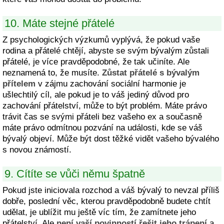
10. Máte stejné přátelé
Z psychologických výzkumů vyplývá, že pokud vaše
rodina a přátelé chtějí, abyste se svým bývalým zůstali
přátelé, je více pravděpodobné, že tak učiníte. Ale
neznamená to, že musíte.
Zůstat přátelé s bývalým
přítelem
v zájmu zachování sociální harmonie je
ušlechtilý cíl, ale pokud je to váš jediný důvod pro
zachování přátelství, může to být problém. Máte právo
trávit čas se svými přáteli bez vašeho ex a současně
máte právo odmítnou pozvání na události, kde se váš
bývalý objeví. Může být dost těžké vidět vašeho bývalého
s novou známostí.
9. Cítíte se vůči němu špatně
Pokud jste iniciovala rozchod a váš bývalý to nevzal příliš
dobře, poslední věc, kterou pravděpodobně budete chtít
udělat, je ublížit mu ještě víc tím, že zamítnete jeho
přátelství. Ale
není vaší povinností řešit jeho trápení
a