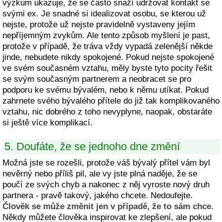
výzkum ukazuje, že se často snaží udržovat kontakt se
svými ex. Je snadné si idealizovat osobu, se kterou už
nejste, protože už nejste pravidelně vystaveny jejím
nepříjemným zvykům. Ale tento způsob myšlení je past,
protože v případě, že tráva vždy vypadá zelenější někde
jinde, nebudete nikdy spokojené. Pokud nejste spokojené
ve svém současném vztahu, měly byste tyto pocity řešit
se svým současným partnerem a neobracet se pro
podporu ke svému bývalém, nebo k němu utíkat. Pokud
zahrnete svého bývalého přítele do již tak komplikovaného
vztahu, nic dobrého z toho nevyplyne, naopak, obstaráte
si ještě více komplikací.
5. Doufáte, že se jednoho dne změní
Možná jste se rozešli, protože váš bývalý přítel vám byl
nevěrný nebo příliš pil, ale vy jste plná naděje, že se
poučí ze svých chyb a nakonec z něj vyroste nový druh
partnera - pravě takový, jakého chcete. Nedoufejte.
Člověk se může změnit jen v případě, že to sám chce
.
Někdy můžete člověka inspirovat ke zlepšení, ale pokud