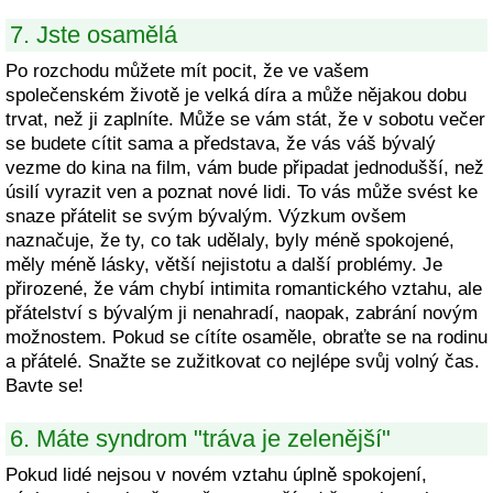
7. Jste osamělá
Po rozchodu můžete mít pocit, že ve vašem
společenském životě je velká díra a může nějakou dobu
trvat, než ji zaplníte. Může se vám stát, že v sobotu večer
se budete cítit sama a představa, že vás váš bývalý
vezme do kina na film, vám bude připadat jednodušší, než
úsilí vyrazit ven a poznat nové lidi. To vás může svést ke
snaze přátelit se svým bývalým. Výzkum ovšem
naznačuje, že ty, co tak udělaly, byly méně spokojené,
měly méně lásky, větší nejistotu a další problémy. Je
přirozené, že vám chybí intimita romantického vztahu, ale
přátelství s bývalým ji nenahradí, naopak, zabrání novým
možnostem. Pokud se cítíte osaměle, obraťte se na rodinu
a přátelé. Snažte se zužitkovat co nejlépe svůj volný čas.
Bavte se!
6. Máte syndrom "tráva je zelenější"
Pokud lidé nejsou v novém vztahu úplně spokojení,