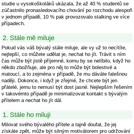
studie u vysokoškoláků ukázala, že až 40 % studentů se
zúčastnilo pronasledovacího chování po rozchodu alespoň
v jednom případě, 10 % pak provozovalo stalking ve více
případech.
2. Stále mě miluje
Pokud vás váš bývalý stále miluje, ale vy už to necítíte,
nejlepší, co můžete udělat je, nechat ho jít. Trávit s ním
čas může být jistě příjemné, komu by se nelíbilo, když ho
někdo zbožňuje, ale pro něj to může být bolestivé a
matoucí, a to zejména v případě, že mu dáváte falešnou
naději. Dokonce, i když je zřejmé, že chcete být jen
přátelé, jemu to nemusí být dost jasné. Nejlepším řešením
v takovémto případě je minimalizovat kontakt s bývalým
přítelem a nechat ho jít dál.
1. Stále ho miluji
Milovat svého bývalého přítele a tajně doufat, že jej
získáte zpět, může být silným motivátorem pro udržování