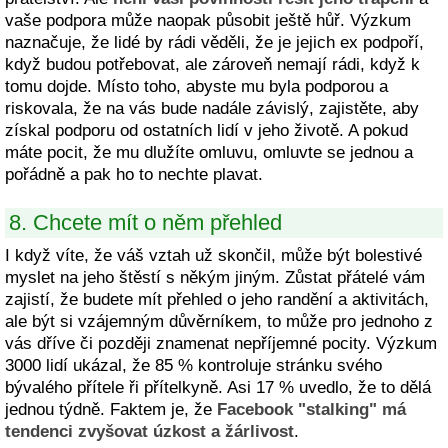
vaše podpora může naopak působit ještě hůř. Výzkum
naznačuje, že lidé by rádi věděli, že je jejich ex podpoří,
když budou potřebovat, ale zároveň nemají rádi, když k
tomu dojde. Místo toho, abyste mu byla podporou a
riskovala, že na vás bude nadále závislý, zajistěte, aby
získal podporu od ostatních lidí v jeho životě. A pokud
máte pocit, že mu dlužíte omluvu, omluvte se jednou a
pořádně a pak ho to nechte plavat.
8. Chcete mít o něm přehled
I když víte, že váš vztah už skončil, může být bolestivé
myslet na jeho štěstí s někým jiným. Zůstat přátelé vám
zajistí, že budete mít přehled o jeho randění a aktivitách,
ale být si vzájemným důvěrníkem, to může pro jednoho z
vás dříve či později znamenat nepříjemné pocity. Výzkum
3000 lidí ukázal, že 85 % kontroluje stránku svého
bývalého přítele ři přítelkyně. Asi 17 % uvedlo, že to dělá
jednou týdně. Faktem je, že
Facebook "stalking" má
tendenci zvyšovat úzkost a žárlivost
.