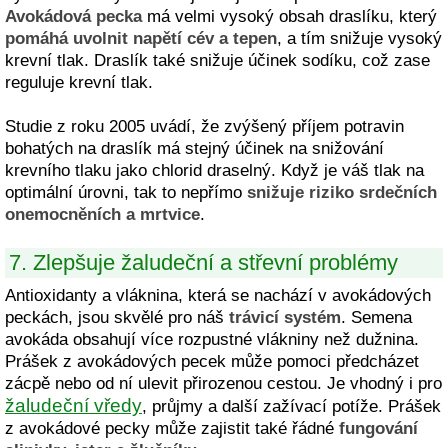
Avokádová pecka
má velmi vysoký obsah draslíku, který
pomáhá uvolnit napětí cév a tepen
, a tím snižuje vysoký
krevní tlak. Draslík také snižuje účinek sodíku, což zase
reguluje krevní tlak.
Studie z roku 2005 uvádí, že zvýšený příjem potravin
bohatých na draslík má stejný účinek na snižování
krevního tlaku jako chlorid draselný. Když je váš tlak na
optimální úrovni, tak to nepřímo
snižuje riziko srdečních
onemocněních a mrtvice
.
7. Zlepšuje žaludeční a střevní problémy
Antioxidanty a vláknina, která se nachází v avokádových
peckách, jsou skvělé pro náš
trávicí systém
. Semena
avokáda obsahují více rozpustné vlákniny než dužnina.
Prášek z avokádových pecek může pomoci předcházet
zácpě nebo od ní ulevit přirozenou cestou. Je vhodný i pro
žaludeční vředy
, průjmy a další zažívací potíže. Prášek
z avokádové pecky může zajistit také řádné
fungování