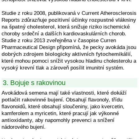
Studie z roku 2008, publikovaná v Current Atherosclerosis
Reports zdůrazňuje
pozitivní účinky rozpustné vlákniny
na špatný cholesterol
, která snižuje riziko ischemické
choroby srdeční a dalších kardiovaskulárních chorob.
Studie z roku 2013 zveřejněna v časopise Curren
Pharmaceutical Design připomíná, že pecky avokáda jsou
dobrých zdrojem biologicky aktivních fytochemikálií
,
které mohou pomoci snížit vysokou hladinu cholesterolu a
vysoký krevní tlak a zároveň posílit imunitní systém.
3. Bojuje s rakovinou
Avokádová semena mají také vlastnosti, které
dokáží
potlačit rakovinné bujení
. Obsahují flavonoly, třídu
flavonoidů, které obsahují sloučeniny, jako kvercetin,
kamferolem a myricetin, které pracují jak
výkonné
antioxidanty
, aby napomohly prevenci a snížení
nádorového bujení.