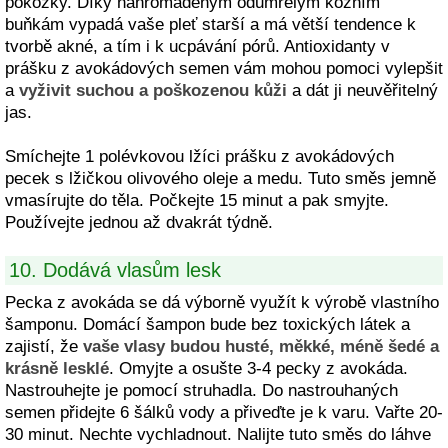
pokožky. Díky nahromaděným odumřelým kožním
buňkám vypadá vaše pleť starší a má větší tendence k
tvorbě akné, a tím i k ucpávání pórů. Antioxidanty v
prášku z avokádových semen vám mohou pomoci vylepšit
a
vyživit suchou a poškozenou kůži
a dát ji neuvěřitelný
jas.
Smíchejte 1 polévkovou lžíci prášku z avokádových
pecek s lžičkou olivového oleje a medu. Tuto směs jemně
vmasírujte do těla. Počkejte 15 minut a pak smyjte.
Používejte jednou až dvakrát týdně.
10. Dodává vlasům lesk
Pecka z avokáda se dá výborně využít k výrobě vlastního
šamponu. Domácí šampon bude bez toxických látek a
zajistí, že
vaše vlasy budou husté, měkké, méně šedé a
krásně lesklé
. Omyjte a osušte 3-4 pecky z avokáda.
Nastrouhejte je pomocí struhadla. Do nastrouhaných
semen přidejte 6 šálků vody a přiveďte je k varu. Vařte 20-
30 minut. Nechte vychladnout. Nalijte tuto směs do láhve