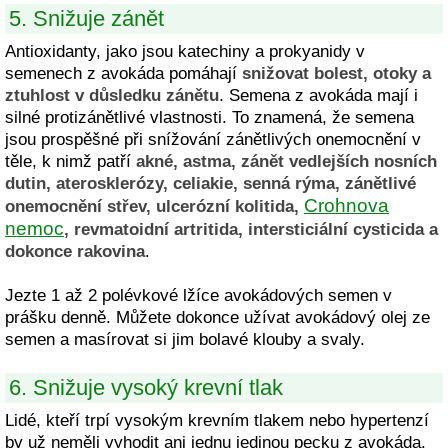
5. Snižuje zánět
Antioxidanty, jako jsou katechiny a prokyanidy v
semenech z avokáda pomáhají
snižovat bolest, otoky a
ztuhlost v důsledku zánětu
. Semena z avokáda mají i
silné protizánětlivé vlastnosti. To znamená, že semena
jsou prospěšné při snížování zánětlivých onemocnění v
těle, k nimž patří
akné, astma, zánět vedlejších nosních
dutin, aterosklerózy, celiakie, senná rýma, zánětlivé
Crohnova
onemocnění střev, ulcerózní kolitida,
nemoc
, revmatoidní artritida, intersticiální cysticida a
dokonce rakovina
.
Jezte 1 až 2 polévkové lžíce avokádových semen v
prášku denně. Můžete dokonce užívat avokádový olej ze
semen a masírovat si jim bolavé klouby a svaly.
6. Snižuje vysoký krevní tlak
Lidé, kteří trpí vysokým krevním tlakem nebo hypertenzí
by už neměli vyhodit ani jednu jedinou pecku z avokáda.