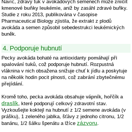
Navíc, zdravý tuk v avokádových semenech může
zničit
kmenové buňky leukémie
, aniž by zasáhl zdravé buňky.
Studie z roku 2013, publikována v časopise
Pharmaceutical Biology zjistila, že extrakt z plodů
avokáda a semen způsobil sebedestrukci leukémických
buněk.
4. Podporuje hubnutí
Pecky avokáda bohaté na antioxidanty
pomáhají při
spalování tuků
, což podporuje hubnutí. Rozpustná
vláknina v nich obsažena snižuje chuť k jídlu a poskytuje
na několik hodin pocit plnosti, což
zabrání zbytečnému
přejídání
.
Kromě toho, pecka avokáda obsahuje
vápník, hořčík a
draslík
, které podporují celkový zdravotní stav.
Vyzkoušejte koktejl na hubnutí z 1/2 semene avokáda (v
prášku), 1 zeleného jablka, šťávy z jednoho citronu, 1/2
zázvoru
banánu, 1/2 šálku špenátu a lžíce
.