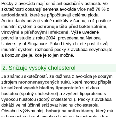
Pecky z avokáda mají silné antioxidační vlastnosti. Ve
skutečnosti obsahují semena avokáda
více než 70 % z
antioxidantů
, které se připočítávají celému plodu.
Antioxidanty udržují volné radikály v šachu, což posiluje
imunitní systém a
ochraňuje tělo před bakteriálními,
virovými a plísňovými infekcemi
. Výše uvedené
potvrdila studie z roku 2004, provedena na National
University of Singapure. Pokud tedy chcete posílit svůj
imunitní systém, rozhodně pecky z avokáda nevyhazujte
a konzumujte je, kde je to jen možné.
2. Snižuje vysoký cholesterol
Je známou skutečností, že dužnina z avokáda je dobrým
zdrojem
mononenasycených tuků
, které mohou přispět
ke
snížení vysoké hladiny lipoproteinů
s nízkou
hustotou (špatný cholesterol) a zvýšení lipoproteinu s
vysokou hustotou (dobrý cholesterol.). Pecky z avokáda
dokáží velmi účinně snižovat hladinu cholesterolu.
Obsahují výživný olej,
bohatý na antioxidanty
, který má
schopnost snižovat vysokou hladinu cholesterolu v krvi.