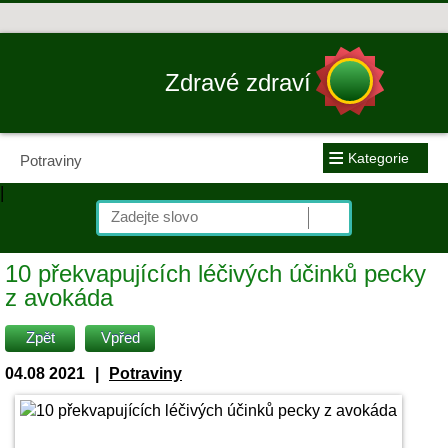
Zdravé zdraví
≡
Kategorie
Potraviny
|
10 překvapujících léčivých účinků pecky
z avokáda
Zpět
Vpřed
04.08 2021
|
Potraviny