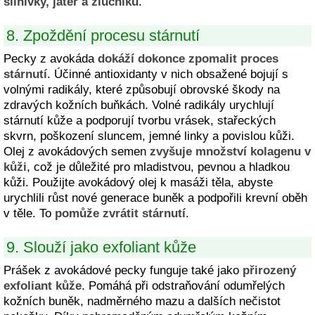
slinivky, jater a žlučníku
.
8. Zpoždění procesu stárnutí
Pecky z avokáda
dokáží dokonce zpomalit proces
stárnutí
. Účinné antioxidanty v nich obsažené bojují s
volnými radikály, které způsobují obrovské škody na
zdravých kožních buňkách. Volné radikály urychlují
stárnutí kůže a podporují tvorbu vrásek, stařeckých
skvrn, poškození sluncem, jemné linky a povislou kůži.
Olej z avokádových semen
zvyšuje množství kolagenu v
kůži
, což je důležité pro mladistvou, pevnou a hladkou
kůži. Použijte avokádový olej k masáži těla, abyste
urychlili růst nové generace buněk a podpořili krevní oběh
v těle. To
pomůže zvrátit stárnutí
.
9. Slouží jako exfoliant kůže
Prášek z avokádové pecky funguje také jako
přirozený
exfoliant kůže
. Pomáhá při odstraňování odumřelých
kožních buněk, nadměrného mazu a dalších nečistot