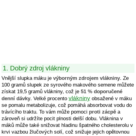
1. Dobrý zdroj vlákniny
Vnější slupka máku je
výborným zdrojem vlákniny
. Ze
100 gramů slupek ze syrového makového semene můžete
získat 19,5 gramů vlákniny, což je
51 % doporučené
vlákniny
denní dávky
. Velké procento
obsažené v máku
se pomalu metabolizuje, což pomáhá absorbovat vodu do
trávícího traktu. To vám může pomoci
proti zácpě
a
zároveň si udržíte pocit plnosti delší dobu. Vláknina v
máků může také snižovat hladinu špatného cholesterolu v
krvi vazbou žlučových solí, což snižuje jejich opětovnou