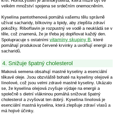
krvi. Homocystein je aminokyselina, která může být ve
velkém množství spojena se srdečním onemocněním.
Kyselina pantothenová
pomáhá vašemu tělu správně
užívat sacharidy, bílkoviny a lipidy, aby zlepšila zdraví
pokožky.
Riboflavin
je rozpustný ve vodě a neukládá se v
těle, což znamená, že je třeba jej doplňovat každý den.
vitamíny skupiny B
Spolupracuje s ostatními
, které
pomáhají produkovat červené krvinky a uvolňují energii ze
sacharidů.
4. Snižuje špatný cholesterol
Maková semena
obsahují mastné kyseliny a esenciální
těkavé oleje. Jsou obzvláště bohaté na
kyseliny olejové a
linolové
, což jsou velmi zdravé mastné kyseliny. Ukázalo
se, že
kyselina olejová
zvyšuje výdaje na energii a
společně s dietní vlákninou pomáhá snižovat špatný
cholesterol a zvyšovat ten dobrý.
Kyselina linolová
je
esenciální mastná kyselina, která zlepšuje zdraví vlasů a
má hojivé účinky.