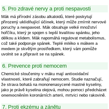
5. Pro zdravé nervy a proti nespavosti
Mák má přírodní zásobu alkaloidů, které poskytují
přirozený
uklidňující účinek
, který může zmírnit nervové
poruchy a
nespavost
. Mák obsahuje velké množství
hořčíku, který je spojen s
lepší kvalitou spánku
, jeho
délkou a klidem. Mák napomáhá regulovat metabolismus,
což také podporuje spánek.
Teplé mléko s mákem a
medem
je skvělým prostředkem, který vám pomůže
uvolnit se a připravit se na spánek.
6. Prevence proti nemocem
Chemické sloučeniny v máku mají
antioxidační
vlastnosti
, které zabraňují nemocem. Studie naznačují,
že strava bohatá na mononenasycené mastné kyseliny,
jako je právě kyselina olejová, mohou pomoci
předcházet
onemocněním
koronárních arterii, mrtvici nebo rakovině.
7. Proti ekzému a zánětu