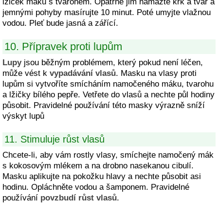
lžiček máku s tvarohem. Opatrně jim namažte krk a tvář a
jemnými pohyby masírujte 10 minut. Poté umyjte vlažnou
vodou. Pleť bude jasná a zářící.
10. Přípravek proti lupům
Lupy
jsou běžným problémem, který pokud není léčen,
může vést k
vypadávání vlasů
. Masku na vlasy proti
lupům si vytvoříte smícháním namočeného máku, tvarohu
a lžičky bílého pepře. Vetřete do vlasů a nechte půl hodiny
působit. Pravidelné používání této masky výrazně sníží
výskyt lupů
11. Stimuluje růst vlasů
Chcete-li, aby vám rostly vlasy, smíchejte namočený mák
s kokosovým mlékem a na drobno nasekanou cibulí.
Masku aplikujte na pokožku hlavy a nechte působit asi
hodinu. Opláchněte vodou a šamponem. Pravidelné
používání
povzbudí růst vlasů
.