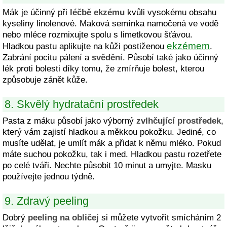
Mák je účinný při
léčbě ekzému
kvůli vysokému obsahu
kyseliny linolenové. Maková semínka namočená ve vodě
nebo mléce rozmixujte spolu s limetkovou šťávou.
ekzémem
Hladkou pastu aplikujte na kůži postiženou
.
Zabrání pocitu pálení a
svědění
. Působí také jako účinný
lék proti bolesti díky tomu, že zmírňuje bolest, kterou
způsobuje zánět kůže.
8. Skvělý hydratační prostředek
Pasta z máku působí jako výborný
zvlhčující prostředek
,
který vám zajistí hladkou a měkkou pokožku. Jediné, co
musíte udělat, je umlít mák a přidat k němu mléko. Pokud
máte suchou pokožku, tak i med. Hladkou pastu rozetřete
po celé tváři. Nechte působit 10 minut a umyjte. Masku
používejte jednou týdně.
9. Zdravý peeling
Dobrý
peeling na obličej
si můžete vytvořit smícháním 2