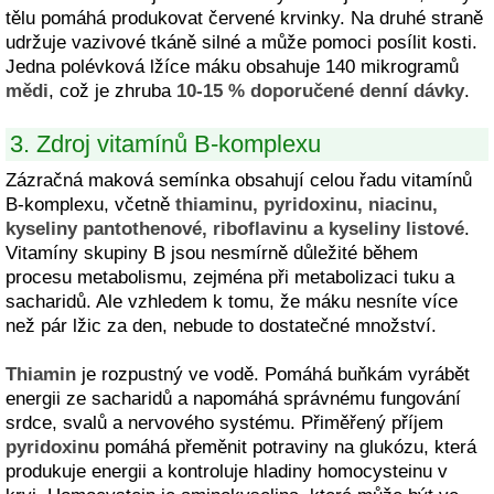
tělu pomáhá produkovat červené krvinky. Na druhé straně
udržuje vazivové tkáně silné a může pomoci posílit kosti.
Jedna polévková lžíce máku obsahuje 140 mikrogramů
mědi
, což je zhruba
10-15 % doporučené denní dávky
.
3. Zdroj vitamínů B-komplexu
Zázračná maková semínka obsahují celou řadu vitamínů
B-komplexu, včetně
thiaminu, pyridoxinu, niacinu,
kyseliny pantothenové, riboflavinu a kyseliny listové
.
Vitamíny skupiny B jsou nesmírně důležité během
procesu metabolismu, zejména při metabolizaci tuku a
sacharidů. Ale vzhledem k tomu, že máku nesníte více
než pár lžic za den, nebude to dostatečné množství.
Thiamin
je rozpustný ve vodě. Pomáhá buňkám vyrábět
energii ze sacharidů a napomáhá správnému fungování
srdce, svalů a nervového systému. Přiměřený příjem
pyridoxinu
pomáhá přeměnit potraviny na glukózu, která
produkuje energii a kontroluje hladiny homocysteinu v