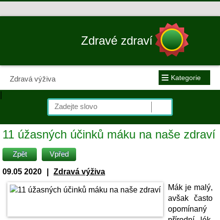
Zdravé zdraví
≡
Kategorie
Zdravá výživa
|
11 úžasných účinků máku na naše zdraví
Zpět
Vpřed
09.05 2020
|
Zdravá výživa
Mák je malý,
avšak často
opomínaný
přírodní lék.