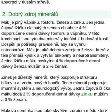
absorpci v tlustém střevě.
2. Dobrý zdroj minerálů
Mák je plný vápníku, fosforu, železa a zinku. Jen jedna
čajová lžička olejnatých semen obsahuje
4 %
doporučené denní dávky fosforu a vápníku
. V této
kombinaci jsou tyto dva minerály ideální k budování kostí.
Dospělí je potřebují pravidelně, aby se vyhnuli
osteoporóze. Mák je také dobrým zdrojem železa, které v
těle přenáší kyslík a vytváří bílkoviny a neurotransmitery.
Jedna lžička máku poskytne
4 % doporučené denní
dávky železa
mužům a 2 % ženám.
Zinek
je důležitý minerál, který podporuje strukturu
bílkovin a tvorbu nových buněk. Tento minerál podporuje
imunitní systém a neurologický vývoj. Jedna čajová lžička
zinku
máku dodá
2 % doporučené denní dávky
mužům
a 3 % ženám.
Maková semínka jsou také skvělým zdrojem mědi, který